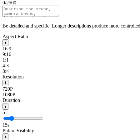
0
/
2500
Be detailed and specific. Longer descriptions produce more controlled 
Aspect Ratio
i
16:9
9:16
1:1
4:3
3:4
Resolution
i
720P
1080P
Duration
i
5
15
s
Public Visibility
i