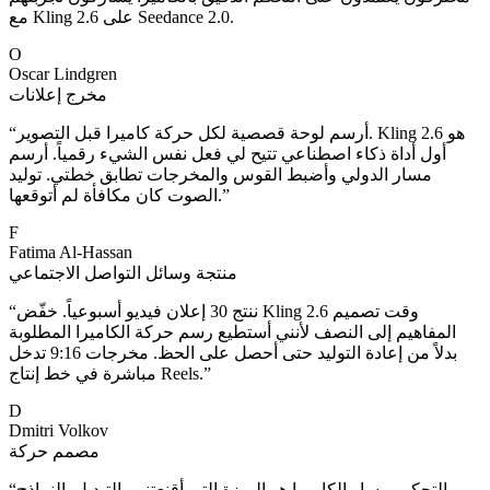
مع Kling 2.6 على Seedance 2.0.
O
Oscar Lindgren
مخرج إعلانات
أرسم لوحة قصصية لكل حركة كاميرا قبل التصوير. Kling 2.6 هو
“
أول أداة ذكاء اصطناعي تتيح لي فعل نفس الشيء رقمياً. أرسم
مسار الدولي وأضبط القوس والمخرجات تطابق خطتي. توليد
”
الصوت كان مكافأة لم أتوقعها.
F
Fatima Al-Hassan
منتجة وسائل التواصل الاجتماعي
ننتج 30 إعلان فيديو أسبوعياً. خفّض Kling 2.6 وقت تصميم
“
المفاهيم إلى النصف لأنني أستطيع رسم حركة الكاميرا المطلوبة
بدلاً من إعادة التوليد حتى أحصل على الحظ. مخرجات 9:16 تدخل
”
مباشرة في خط إنتاج Reels.
D
Dmitri Volkov
مصمم حركة
التحكم بمسار الكاميرا هو الميزة التي أقنعتني بالتبديل. النماذج
“