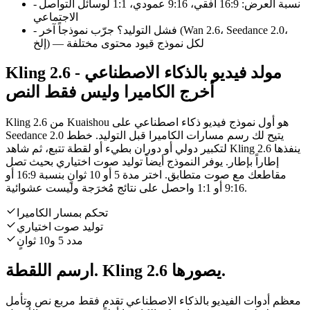
نسبة العرض
:
16:9 أفقي، 9:16 عمودي، 1:1 لوسائل التواصل
-
الاجتماعي
فشل التوليد؟ جرّب نموذجاً آخر (Wan 2.6، Seedance 2.0،
-
إلخ) — لكل نموذج قيود محتوى مختلفة
Kling 2.6 مولد فيديو بالذكاء الاصطناعي -
أخرج الكاميرا وليس فقط النص
Kling 2.6 من Kuaishou هو أول نموذج فيديو ذكاء اصطناعي على
Seedance 2.0 يتيح لك رسم مسارات الكاميرا قبل التوليد. خطط
لتكبير دولي أو دوران بطيء أو لقطة تتبع، ثم شاهد Kling 2.6 ينفذها
إطاراً بإطار. يوفر النموذج أيضاً توليد صوت اختياري بحيث تصل
مقاطعك مع صوت متطابق. اختر مدة 5 أو 10 ثوانٍ بنسبة 16:9 أو
9:16 أو 1:1 واحصل على نتائج مُخرَجة وليست عشوائية.
تحكم بمسار الكاميرا
توليد صوت اختياري
مدد 5 و10 ثوانٍ
ارسم اللقطة. Kling 2.6 يصورها.
معظم أدوات الفيديو بالذكاء الاصطناعي تقدم فقط مربع نص وتأمل