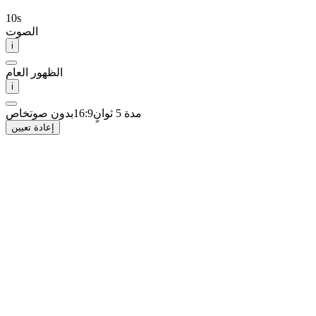
10
s
الصوت
i
الظهور العام
i
مدة 5 ثوانٍ
16:9
بدون صوت
خاص
إعادة تعيين