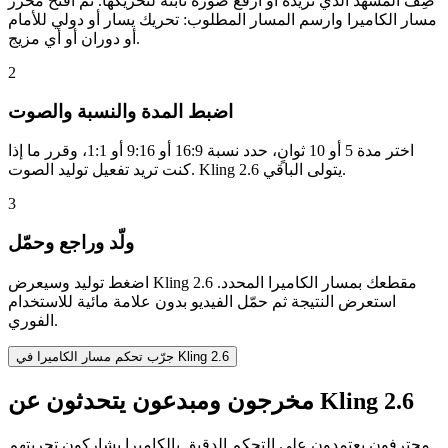
صِف المشهد الذي تريده أو ارفع صورة ثابتة لتحريكها. ثم افتح محرر
مسار الكاميرا وارسم المسار المطلوب: تحريك يسار أو دولي للأمام
أو دوران أو أي مزيج.
2
اضبط المدة والنسبة والصوت
اختر مدة 5 أو 10 ثوانٍ، حدد نسبة 16:9 أو 9:16 أو 1:1، وقرر ما إذا
كنت تريد تفعيل توليد الصوت. Kling 2.6 يتولى الباقي.
3
ولّد وراجع وحمّل
اضغط توليد وسيعرض Kling 2.6 مقطعك بمسار الكاميرا المحدد.
استعرض النتيجة ثم حمّل الفيديو بدون علامة مائية للاستخدام
الفوري.
جرّب تحكم مسار الكاميرا في Kling 2.6
مخرجون ومبدعون يتحدثون عن Kling 2.6
محترفون يعتمدون على التحكم الدقيق بالكاميرا يشاركون تجربتهم