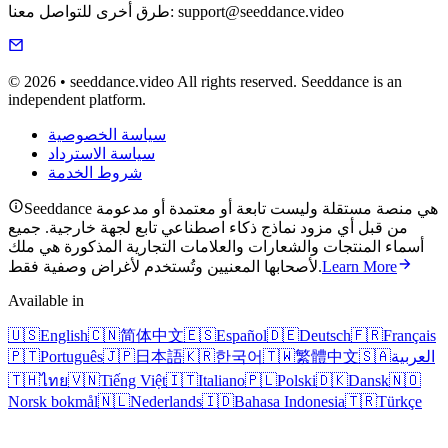
طرق أخرى للتواصل معنا: support@seeddance.video
© 2026 • seeddance.video All rights reserved. Seeddance is an
independent platform.
سياسة الخصوصية
سياسة الاسترداد
شروط الخدمة
Seeddance هي منصة مستقلة وليست تابعة أو معتمدة أو مدعومة
من قبل أي مزود نماذج ذكاء اصطناعي تابع لجهة خارجية. جميع
أسماء المنتجات والشعارات والعلامات التجارية المذكورة هي ملك
Learn More
لأصحابها المعنيين وتُستخدم لأغراض وصفية فقط.
Available in
🇺🇸
English
🇨🇳
简体中文
🇪🇸
Español
🇩🇪
Deutsch
🇫🇷
Français
العربية
🇸🇦
繁體中文
🇹🇼
한국어
🇰🇷
日本語
🇯🇵
Português
🇵🇹
🇹🇭
ไทย
🇻🇳
Tiếng Việt
🇮🇹
Italiano
🇵🇱
Polski
🇩🇰
Dansk
🇳🇴
Norsk bokmål
🇳🇱
Nederlands
🇮🇩
Bahasa Indonesia
🇹🇷
Türkçe