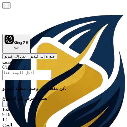
Kling 2.6
صورة إلى فيديو
نص إلى فيديو
الوصف
0
/
1000
كن مفصلاً في وصف مشهد الفيديو.
نسبة العرض إلى الارتفاع
i
16:9
9:16
1:1
المدة