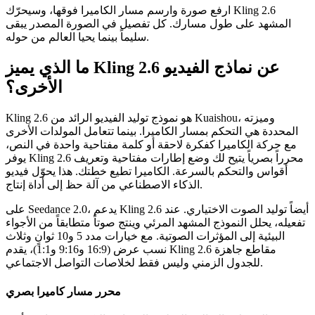
ارفع صورة وارسم مسار الكاميرا فوقها، وسيحرّك Kling 2.6
المشهد على طول مسارك. كل تفصيل في الصورة المصدر يبقى
سليماً بينما يحيا العالم من حوله.
ما الذي يميز Kling 2.6 عن نماذج الفيديو
الأخرى؟
Kling 2.6 هو نموذج توليد الفيديو الرائد من Kuaishou، وميزته
المحددة هي التحكم بمسار الكاميرا. بينما تتعامل المولدات الأخرى
مع حركة الكاميرا كفكرة لاحقة أو كلمة مفتاحية واحدة في النص،
يوفر Kling 2.6 محرراً بصرياً يتيح لك وضع إطارات مفتاحية وتعريف
أقواس والتحكم بالسرعة. الكاميرا تطيع خطتك. هذا يحوّل فيديو
الذكاء الاصطناعي من آلة حظ إلى أداة إنتاج.
على Seedance 2.0، يدعم Kling 2.6 أيضاً توليد الصوت الاختياري. عند
تفعيله، يحلل النموذج المشهد المرئي وينتج صوتاً متطابقاً من الأجواء
البيئية إلى المؤثرات الصوتية. مع خيارات مدد 5 و10 ثوانٍ وثلاث
نسب عرض (16:9 و9:16 و1:1)، يقدم Kling 2.6 مقاطع جاهزة
للجدول الزمني وليس فقط لخلاصات التواصل الاجتماعي.
محرر مسار كاميرا بصري