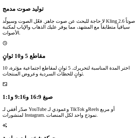
توليد صوت مدمج
لا حاجة للبحث عن صوت جاهز. فعّل الصوت وسيولّد Kling 2.6 صوتاً
سياقياً متطابقاً مع المشهد، مما يوفر عليك الذهاب والإياب لمكتبة
الأصوات.
مقاطع 5 و10 ثوانٍ
اختر المدة المناسبة لتحريرك. 5 ثوانٍ لمقاطع اجتماعية مؤثرة، 10
ثوانٍ للحظات السردية وعروض المنتجات.
صيغ 16:9 و9:16 و1:1
صدّر أفقي لـ YouTube وعمودي لـ TikTok وReels أو مربع
لمنشورات Instagram. نموذج واحد لكل المنصات.