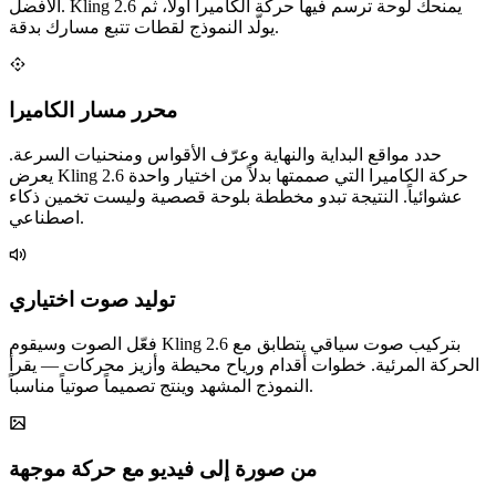
الأفضل. Kling 2.6 يمنحك لوحة ترسم فيها حركة الكاميرا أولاً، ثم
يولّد النموذج لقطات تتبع مسارك بدقة.
محرر مسار الكاميرا
حدد مواقع البداية والنهاية وعرّف الأقواس ومنحنيات السرعة.
يعرض Kling 2.6 حركة الكاميرا التي صممتها بدلاً من اختيار واحدة
عشوائياً. النتيجة تبدو مخططة بلوحة قصصية وليست تخمين ذكاء
اصطناعي.
توليد صوت اختياري
فعّل الصوت وسيقوم Kling 2.6 بتركيب صوت سياقي يتطابق مع
الحركة المرئية. خطوات أقدام ورياح محيطة وأزيز محركات — يقرأ
النموذج المشهد وينتج تصميماً صوتياً مناسباً.
من صورة إلى فيديو مع حركة موجهة