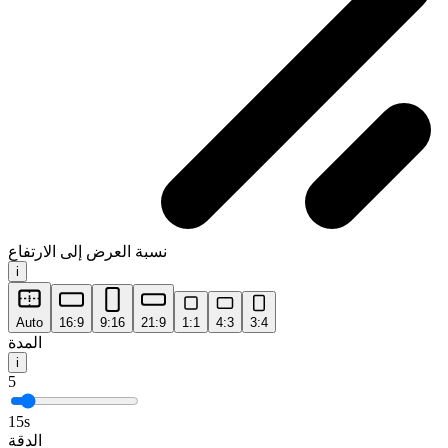
نسبة العرض إلى الارتفاع
i
Auto
16:9
9:16
21:9
1:1
4:3
3:4
المدة
i
5
15
s
الدقة