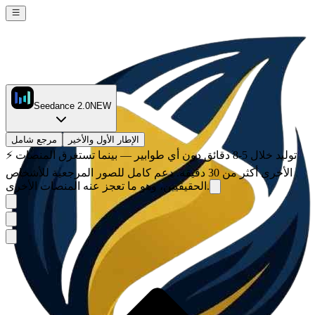
Seedance 2.0
NEW
الإطار الأول والأخير
مرجع شامل
توليد خلال 5-8 دقائق دون أي طوابير — بينما تستغرق المنصات
⚡
الأخرى أكثر من 30 دقيقة. دعم كامل للصور المرجعية للأشخاص
الحقيقيين، وهو ما تعجز عنه المنصات الأخرى.