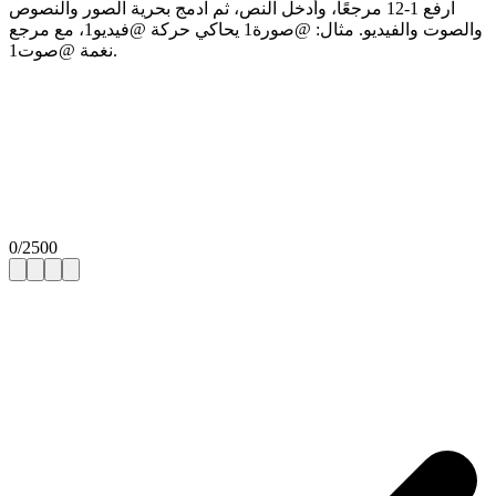
ارفع 1-12 مرجعًا، وأدخل النص، ثم ادمج بحرية الصور والنصوص
والصوت والفيديو. مثال: @صورة1 يحاكي حركة @فيديو1، مع مرجع
نغمة @صوت1.
0
/
2500