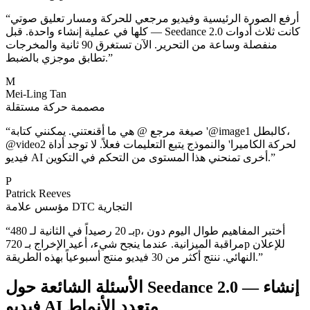
أرفع الصورة الرئيسية وفيديو مرجعي للحركة ومسار تعليق صوتي
“
— كلها في عملية إنشاء واحدة. قبل Seedance 2.0 كانت ثلاث أدوات
منفصلة وساعة من التحرير. الآن تستغرق 90 ثانية والمخرجات
”
تطابق موجزي بالضبط.
M
Mei-Ling Tan
مصممة حركة مستقلة
صيغة مرجع @ هي ما أقنعتني. يمكنني كتابة '@image1 كالبطل،
“
@video2 لحركة الكاميرا' والنموذج يتبع التعليمات فعلاً. لا توجد أداة
”
فيديو AI أخرى تمنحني هذا المستوى من التحكم في التكوين.
P
Patrick Reeves
مؤسس علامة DTC التجارية
بـ 20 رصيداً في الثانية لـ 480p، أختبر المفاهيم طوال اليوم دون
“
مراقبة الميزانية. عندما ينجح شيء، أعيد الإخراج بـ 720p للإعلان
”
النهائي. ننتج أكثر من 30 فيديو منتج أسبوعياً بهذه الطريقة.
الأسئلة الشائعة حول Seedance 2.0 — إنشاء
فيديو AI متعدد الأنماط