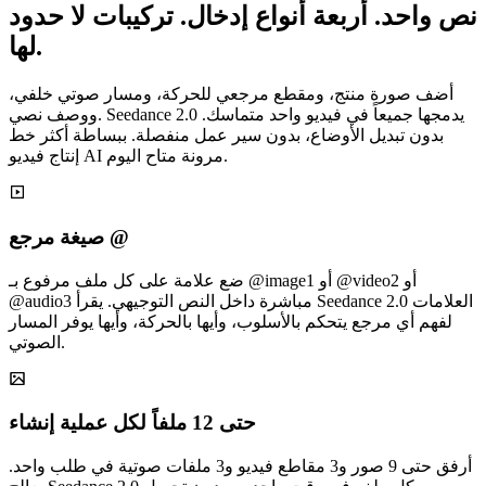
نص واحد. أربعة أنواع إدخال. تركيبات لا حدود
لها.
أضف صورة منتج، ومقطع مرجعي للحركة، ومسار صوتي خلفي،
ووصف نصي. Seedance 2.0 يدمجها جميعاً في فيديو واحد متماسك.
بدون تبديل الأوضاع، بدون سير عمل منفصلة. ببساطة أكثر خط
إنتاج فيديو AI مرونة متاح اليوم.
صيغة مرجع @
ضع علامة على كل ملف مرفوع بـ @image1 أو @video2 أو
@audio3 مباشرة داخل النص التوجيهي. يقرأ Seedance 2.0 العلامات
لفهم أي مرجع يتحكم بالأسلوب، وأيها بالحركة، وأيها يوفر المسار
الصوتي.
حتى 12 ملفاً لكل عملية إنشاء
أرفق حتى 9 صور و3 مقاطع فيديو و3 ملفات صوتية في طلب واحد.