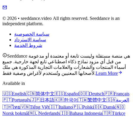
© 2026 • seeddance.video All rights reserved. Seeddance is an
independent platform.
سياسة الخصوصية
سياسة الاسترداد
شروط الخدمة
Seeddance هي منصة مستقلة وليست تابعة أو معتمدة أو مدعومة
من قبل أي مزود نماذج ذكاء اصطناعي تابع لجهة خارجية. جميع
أسماء المنتجات والشعارات والعلامات التجارية المذكورة هي ملك
Learn More
لأصحابها المعنيين وتُستخدم لأغراض وصفية فقط.
Available in
🇺🇸
English
🇨🇳
简体中文
🇪🇸
Español
🇩🇪
Deutsch
🇫🇷
Français
العربية
🇸🇦
繁體中文
🇹🇼
한국어
🇰🇷
日本語
🇯🇵
Português
🇵🇹
🇹🇭
ไทย
🇻🇳
Tiếng Việt
🇮🇹
Italiano
🇵🇱
Polski
🇩🇰
Dansk
🇳🇴
Norsk bokmål
🇳🇱
Nederlands
🇮🇩
Bahasa Indonesia
🇹🇷
Türkçe