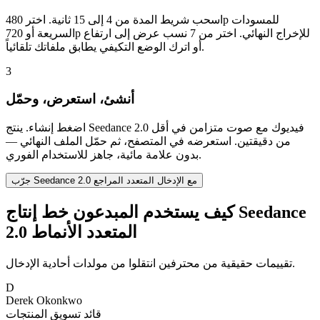
اسحب شريط المدة من 4 إلى 15 ثانية. اختر 480p للمسودات
السريعة أو 720p للإخراج النهائي. اختر من 7 نسب عرض إلى ارتفاع
أو اترك الوضع التكيفي يطابق ملفاتك تلقائياً.
3
أنشئ، استعرض، وحمّل
اضغط إنشاء. ينتج Seedance 2.0 فيديوك مع صوت متزامن في أقل
من دقيقتين. استعرضه في المتصفح، ثم حمّل الملف النهائي —
بدون علامة مائية، جاهز للاستخدام الفوري.
جرّب Seedance 2.0 مع الإدخال المتعدد المراجع
كيف يستخدم المبدعون خط إنتاج Seedance
2.0 المتعدد الأنماط
تقييمات حقيقية من محترفين انتقلوا من مولدات أحادية الإدخال.
D
Derek Okonkwo
قائد تسويق المنتجات