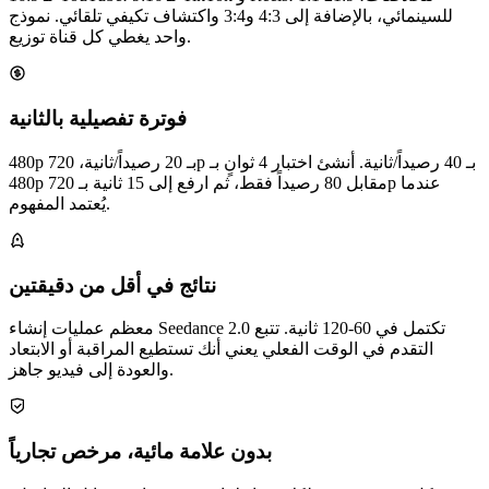
للسينمائي، بالإضافة إلى 4:3 و3:4 واكتشاف تكيفي تلقائي. نموذج
واحد يغطي كل قناة توزيع.
فوترة تفصيلية بالثانية
480p بـ 20 رصيداً/ثانية، 720p بـ 40 رصيداً/ثانية. أنشئ اختبار 4 ثوانٍ بـ
480p مقابل 80 رصيداً فقط، ثم ارفع إلى 15 ثانية بـ 720p عندما
يُعتمد المفهوم.
نتائج في أقل من دقيقتين
معظم عمليات إنشاء Seedance 2.0 تكتمل في 60-120 ثانية. تتبع
التقدم في الوقت الفعلي يعني أنك تستطيع المراقبة أو الابتعاد
والعودة إلى فيديو جاهز.
بدون علامة مائية، مرخص تجارياً