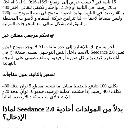
15 ثانية في 7 نسب عرض إلى ارتفاع: 16:9، 9:16، 1:1، 4:3، 3:4،
21:9، واختيار تكيفي تلقائي. اختر 480p بـ 20 رصيداً في الثانية أو
720p بـ 40 رصيداً في الثانية. توليد الصوت مدمج في بنية النموذج —
وليس مضافاً لاحقاً — لذا تتزامن حركة الشفاه والأصوات المحيطة
والمؤثرات بشكل مثالي مع المخرجات المرئية.
تحكم مرجعي مضمّن عبر @
لا يوجد نموذج فيديو AI آخر يسمح لك بالإشارة إلى عدة ملفات
بالاسم داخل النص التوجيهي نفسه. صيغة @ في Seedance 2.0 تعني
أنك تقرر كيف يؤثر كل صورة أو فيديو أو ملف صوتي على النتيجة
النهائية.
تسعير بالثانية، بدون مفاجآت
ادفع بالضبط مقابل ما تنتجه. مقطع 5 ثوانٍ بدقة 480p يكلف 100
رصيد. فيديو 10 ثوانٍ بدقة 720p يكلف 400 رصيد. إذا فشلت عملية
الإنشاء لأي سبب، تُعاد الأرصدة تلقائياً.
لماذا Seedance 2.0 بدلاً من المولدات أحادية
الإدخال؟