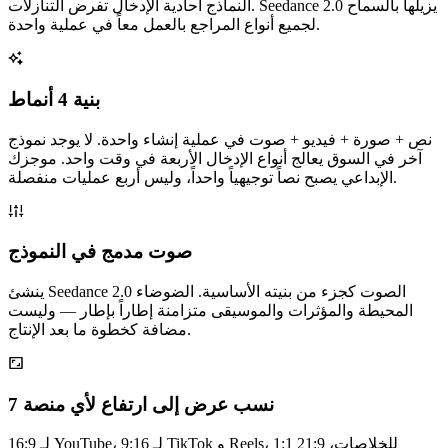
النماذج أحادية الإدخال تفرض التنازلات. Seedance 2.0 يزيلها بالسماح
لجميع أنواع المراجع بالعمل معاً في عملية واحدة.
بنية 4 أنماط
نص + صورة + فيديو + صوت في عملية إنشاء واحدة. لا يوجد نموذج
آخر في السوق يعالج أنواع الإدخال الأربعة في وقت واحد. موجزك
الإبداعي يصبح نصاً توجيهياً واحداً، وليس أربع عمليات منفصلة.
صوت مدمج في النموذج
ينشئ Seedance 2.0 الصوت كجزء من بنيته الأساسية. الضوضاء
المحيطة والمؤثرات والموسيقى متزامنة إطاراً بإطار — وليست
مضافة كخطوة ما بعد الإنتاج.
7 نسب عرض إلى ارتفاع لأي منصة
16:9 لـ YouTube، 9:16 لـ TikTok و Reels، 1:1 للخلاصات، 21:9