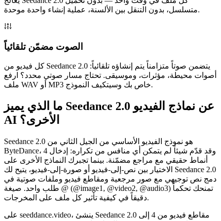
يعالج Seedance 2.0 كل ملف في وقت واحد — بدون تحميل
متسلسل، بدون التنقل بين الألسنة، عملية إنشاء واحدة موحدة.
الصوت مضمّن تلقائياً
كل فيديو من Seedance 2.0 يتضمن صوتاً متزامناً يتم إنشاؤه تلقائياً:
أصوات محيطة، مؤثرات، وموسيقى. تحتاج مسار صوتي محدد؟ ارفع
ملف WAV أو MP3 خاص بك وسيتكيف النموذج.
ما الذي يميز Seedance 2.0 عن نماذج الفيديو
AI الأخرى؟
Seedance 2.0 هو نموذج الفيديو الأساسي من الجيل الثاني من
ByteDance، وقد قدّم شيئاً لم يتمكن أي منافس من تكراره: إدخال 4
أنماط حقيقي مع مراجع مضمّنة. بينما تجبرك النماذج الأخرى على
الاختيار بين نص-إلى-فيديو أو صورة-إلى-فيديو، يتيح لك Seedance 2.0
دمج نص توجيهي مع صور مرجعية ومقاطع فيديو وملفات صوتية في
طلب واحد. صيغة @ (@image1, @video2, @audio3) تمنحك تحكماً
دقيقاً في كيفية تأثير كل ملف على المخرجات.
على seeddance.video، ينشئ Seedance 2.0 مقاطع فيديو من 4 إلى