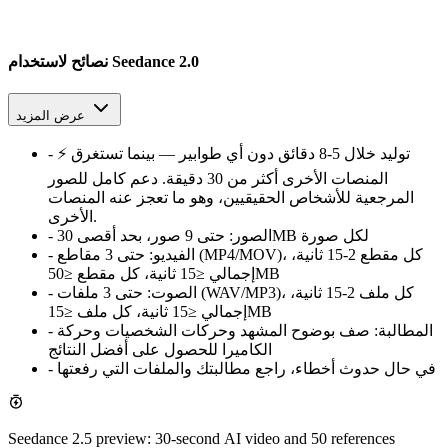
نصائح لاستخدام Seedance 2.0
عرض المزيد
⚡ توليد خلال 5-8 دقائق دون أي طوابير — بينما تستغرق
-
المنصات الأخرى أكثر من 30 دقيقة. دعم كامل للصور
المرجعية للأشخاص الحقيقيين، وهو ما تعجز عنه المنصات
الأخرى.
حتى 9 صور، بحد أقصى 30MB لكل صورة
الصور:
-
الفيديو:
حتى 3 مقاطع (MP4/MOV)، كل مقطع 2-15 ثانية،
-
إجمالي ≤15 ثانية، كل مقطع ≤50MB
الصوت:
حتى 3 ملفات (WAV/MP3)، كل ملف 2-15 ثانية،
-
إجمالي ≤15 ثانية، كل ملف ≤15MB
المطالبة:
صف بوضوح المشهد وحركات الشخصيات وحركة
-
الكاميرا للحصول على أفضل النتائج
في حال حدوث أخطاء، راجع مطالبتك والملفات التي رفعتها
-
Seedance 2.5 preview: 30-second AI video and 50 references