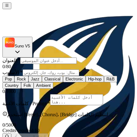
Suno V5
*
العنوان
0
/80
*
الأسلوب
Pop
Rock
Jazz
Classical
Electronic
Hip-hop
R&B
Country
Folk
Ambient
0
/1000
*
كلمات الأغنية / Prompt
استخدم [Verse]، [Chorus]، [Bridge] لتنظيم الكلمات
0
/5000
Credits required:
10
إنشاء الموسيقى