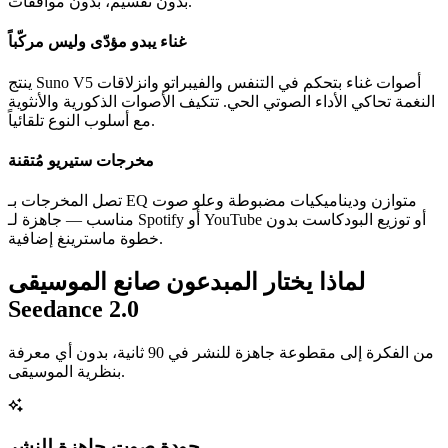
بدون تقسيم، بدون موافقات.
غناء يبدو مؤدّى وليس مركّباً
ينتج Suno V5 أصوات غناء بتحكم في التنفس والفيبراتو وانزلاقات
النغمة تحاكي الأداء الصوتي الحي. تتكيف الأصوات الذكورية والأنثوية
مع أسلوب النوع تلقائياً.
مخرجات ستيريو مُتقنة
تصل المخرجات بـ EQ متوازن وديناميكيات مضبوطة وعلو صوت
مناسب — جاهزة لـ Spotify أو YouTube أو توزيع البودكاست بدون
خطوة ماسترينغ إضافية.
لماذا يختار المبدعون صانع الموسيقى
Seedance 2.0
من الفكرة إلى مقطوعة جاهزة للنشر في 90 ثانية، بدون أي معرفة
بنظرية الموسيقى.
جودة صوت جاهزة للنشر