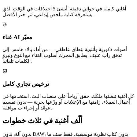
أغاني كاملة في حوالي دقيقة. أنشئ 5 اختلافات في الوقت الذي
يستغرقه كتابة ملخص إبداعي، ثم اختر الأفضل.
غناء AI معبّر
أصوات ذكورية وأنثوية بنطاق عاطفي — من أداء بالاد هامس إلى
تدفق راب عنيف. يطابق المحرك أسلوب الغناء مع النوع ونبرة
الكلمات تلقائياً.
ترخيص تجاري كامل
كل أغنية تنشئها ملكك. حقق أرباحاً على منصات البث، استخدمها في
أعمال العملاء، زامنها مع الإعلانات أو وزّعها بحرية — بدون تقسيم
عوائد أو إجراءات موافقة.
ألّف أغنية في ثلاث خطوات
بدون آلة، بدون DAW، بدون كتاب نظرية موسيقية. فقط صف ما