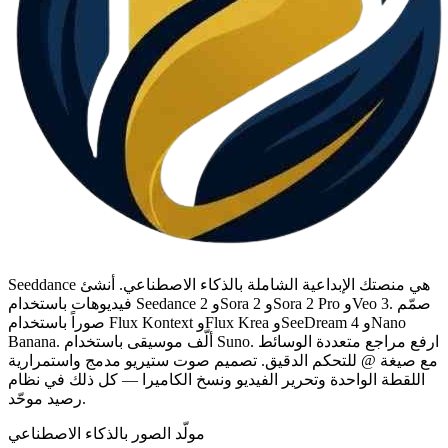
Seeddance هي منصتك الإبداعية الشاملة بالذكاء الاصطناعي. أنشئ
فيديوهات باستخدام Seedance 2 وSora 2 وSora 2 Pro وVeo 3. صمّم
صوراً باستخدام Flux Kontext وFlux Krea وSeeDream 4 وNano
Banana. ألّف موسيقى باستخدام Suno. ارفع مراجع متعددة الوسائط
مع صيغة @ للتحكم الدقيق. تصميم صوت ستيريو مدمج واستمرارية
اللقطة الواحدة وتحرير الفيديو ونسخ الكاميرا — كل ذلك في نظام
رصيد موحّد.
مولّد الصور بالذكاء الاصطناعي