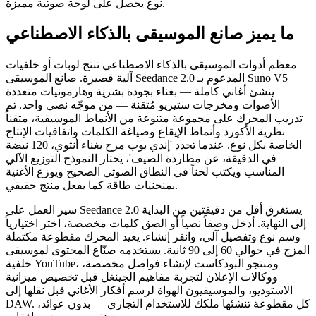
نوع يحصل على لوحة صوتية مميزة.
ما يميز صانع الموسيقى بالذكاء الاصطناعي
معظم أدوات الموسيقى بالذكاء الاصطناعي تنتج لوبات أو خلفيات
آلية قصيرة. صانع الموسيقى Seedance 2.0 المدعوم بـ Suno V5
ينشئ أغاني كاملة — بغناء بجودة بشرية وهارمونيات متعددة
الأصوات ومخرجات ستيريو مُتقنة — من موجّه نصي واحد. تم
تدريب المحرك على مجموعة متنوعة من الأنماط الموسيقية، متقناً
نظرية الأكورد وأنماط الإيقاع وصياغة الكلمات واتفاقيات الإنتاج
الخاصة بكل نوع. عندما تحدد 'إندي بوب مرح بغناء أنثوي، 120 نبضة
في الدقيقة، عن مطاردة الصيف'، يختار النموذج التوزيع الآلي
المناسب ويكتب لحناً في النطاق الصوتي الصحيح ويوزع الأغنية
بمنحنيات طاقة كما يفعل منتج حقيقي.
سير العمل على Seedance 2.0 يستغرق أقل من دقيقتين من البداية
إلى النهاية. أدخل وصفاً نصياً أو الصق كلمات مخصصة، اختر اختيارياً
وسم نوع وتفضيل آلي، وانقر إنشاء. يعيد المحرك مقطوعة مكتملة
المزج في حوالي 60 إلى 90 ثانية. يستخدمه صنّاع المحتوى لموسيقى
خلفية YouTube، ومنتجو البودكاست لإنشاء فواصل مخصصة،
ووكالات الإعلان لتجربة مفاهيم الجينغل قبل تخصيص ميزانية
الاستوديو، والموسيقيون الهواة لرسم أفكار الأغاني قبل نقلها إلى
DAW. كل مقطوعة تنشئها ملكك للاستخدام التجاري — بدون عوائد،