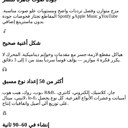
مزج متوازن وفصل ترددات واضح ومستويات علو صوت مناسبة.
المقاطع تجتاز فحوصات جودة Spotify وApple Music وYouTube
بدون ماسترينغ إضافي.
شكل أغنية صحيح
هياكل مقطع-لازمة-جسر مع مقدمات وخواتم ديناميكية. المحرك لا
يكرر فكرة 4 موازير — يؤلف قوساً سردياً يمتد من 1 إلى 3 دقائق.
أكثر من 50 إعداد نوع مسبق
بوب، روك، هيب هوب، R&B، جاز، كلاسيك، إلكتروني، كانتري،
لاتيني، ميتال، lo-fi، أمبيانت وعشرات الأنواع الفرعية. كل نوع يحصل
على توزيع آلي أصيل واتفاقيات إنتاج.
إنشاء في 60–90 ثانية