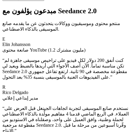
مبدعون يؤلفون مع Seedance 2.0
منتجو محتوى وموسيقيون ووكالات يتحدثون عن ما يقدمه صانع
الموسيقى بالذكاء الاصطناعي.
E
Elin Johansson
صانعة محتوى YouTube (1.2 مليون مشترك)
كنت أنفق 200 دولار لكل فيديو على تراخيص موسيقى جاهزة لم
“
تكن مناسبة تماماً. الآن أصف الأجواء التي أريدها بالضبط ويعيد لي
Seedance 2.0 مقطوعة مخصصة في 90 ثانية. ارتفع تفاعل جمهوري
”
على الفيديوهات الغنية بالموسيقى بنسبة 35% بعد التحول.
R
Rico Delgado
مدير إبداعي إعلاني
نستخدم صانع الموسيقى لتجربة اتجاهات الجينغل قبل العرض على
“
العملاء. في الربع الماضي قدمنا 4 مفاهيم مولّدة بالذكاء الاصطناعي
لحملة وطنية، وافق العميل على واحد، وصقلناه في الاستوديو من
مقطوعة مرجعية Seedance 2.0. وفّرنا أسبوعين من مرحلة ما قبل
”
الإنتاج.