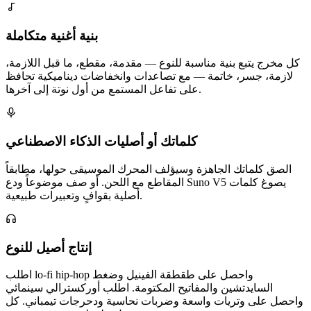
بنية أغنية متكاملة
كل مخرج يتبع بنية مناسبة للنوع — مقدمة، مقطع، ما قبل اللازمة،
لازمة، جسر، خاتمة — مع تصاعدات وانخفاضات ديناميكية تحافظ
على تفاعل المستمع من أول نوتة إلى آخرها.
كلماتك أو أصليات الذكاء الاصطناعي
الصق كلماتك الجاهزة وسيؤلف المحرك الموسيقى حولها، مطابقاً
المقاطع مع اللحن. أو صف موضوعاً ودع Suno V5 يصوغ كلمات
أصلية بقوافٍ وتعبيرات طبيعية.
إنتاج أصيل للنوع
اطلب lo-fi hip-hop واحصل على طقطقة الفينيل وضغط
السايدتشين والمفاتيح المكتومة. اطلب أوركسترالي سينمائي
واحصل على وتريات واسعة وضربات نحاسية ودحرجات تيمباني. كل