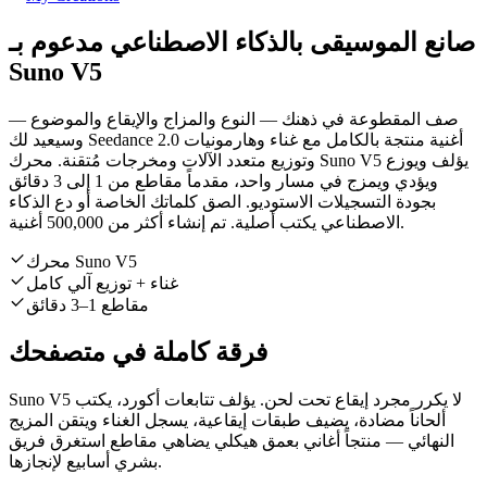
صانع الموسيقى بالذكاء الاصطناعي مدعوم بـ
Suno V5
صف المقطوعة في ذهنك — النوع والمزاج والإيقاع والموضوع —
وسيعيد لك Seedance 2.0 أغنية منتجة بالكامل مع غناء وهارمونيات
وتوزيع متعدد الآلات ومخرجات مُتقنة. محرك Suno V5 يؤلف ويوزع
ويؤدي ويمزج في مسار واحد، مقدماً مقاطع من 1 إلى 3 دقائق
بجودة التسجيلات الاستوديو. الصق كلماتك الخاصة أو دع الذكاء
الاصطناعي يكتب أصلية. تم إنشاء أكثر من 500,000 أغنية.
محرك Suno V5
غناء + توزيع آلي كامل
مقاطع 1–3 دقائق
فرقة كاملة في متصفحك
Suno V5 لا يكرر مجرد إيقاع تحت لحن. يؤلف تتابعات أكورد، يكتب
ألحاناً مضادة، يضيف طبقات إيقاعية، يسجل الغناء ويتقن المزيج
النهائي — منتجاً أغاني بعمق هيكلي يضاهي مقاطع استغرق فريق
بشري أسابيع لإنجازها.