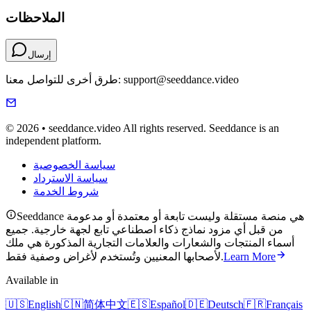
الملاحظات
إرسال
طرق أخرى للتواصل معنا: support@seeddance.video
© 2026 • seeddance.video All rights reserved. Seeddance is an
independent platform.
سياسة الخصوصية
سياسة الاسترداد
شروط الخدمة
Seeddance هي منصة مستقلة وليست تابعة أو معتمدة أو مدعومة
من قبل أي مزود نماذج ذكاء اصطناعي تابع لجهة خارجية. جميع
أسماء المنتجات والشعارات والعلامات التجارية المذكورة هي ملك
Learn More
لأصحابها المعنيين وتُستخدم لأغراض وصفية فقط.
Available in
🇺🇸
English
🇨🇳
简体中文
🇪🇸
Español
🇩🇪
Deutsch
🇫🇷
Français