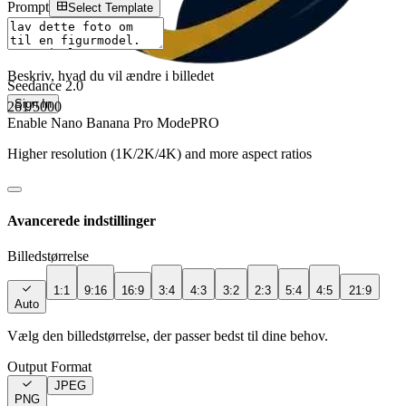
Prompt
Select Template
Beskriv, hvad du vil ændre i billedet
Seedance 2.0
Sign In
261
/5000
Enable Nano Banana Pro Mode
PRO
Higher resolution (1K/2K/4K) and more aspect ratios
Avancerede indstillinger
Billedstørrelse
1:1
9:16
16:9
3:4
4:3
3:2
2:3
5:4
4:5
21:9
Auto
Vælg den billedstørrelse, der passer bedst til dine behov.
Output Format
JPEG
PNG