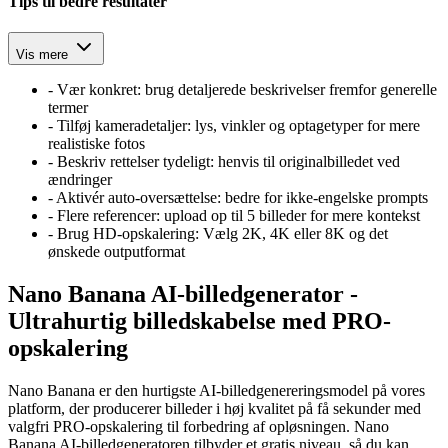
Tips til bedre resultater
Vis mere
-
Vær konkret: brug detaljerede beskrivelser fremfor generelle
termer
-
Tilføj kameradetaljer: lys, vinkler og optagetyper for mere
realistiske fotos
-
Beskriv rettelser tydeligt: henvis til originalbilledet ved
ændringer
-
Aktivér auto‑oversættelse: bedre for ikke‑engelske prompts
-
Flere referencer: upload op til 5 billeder for mere kontekst
-
Brug HD-opskalering: Vælg 2K, 4K eller 8K og det
ønskede outputformat
Nano Banana AI-billedgenerator -
Ultrahurtig billedskabelse med PRO-
opskalering
Nano Banana er den hurtigste AI-billedgenereringsmodel på vores
platform, der producerer billeder i høj kvalitet på få sekunder med
valgfri PRO-opskalering til forbedring af opløsningen. Nano
Banana AI-billedgeneratoren tilbyder et gratis niveau, så du kan