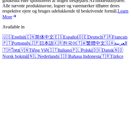
godkendt eller sponsoreret af nogen tredjeparts AI-modeludbydere.
Alle nævnte produktnavne, logoer og varemærker tilhører deres
respektive ejere og bruges udelukkende til beskrivende formål.
Learn
More
Available in
🇺🇸
English
🇨🇳
简体中文
🇪🇸
Español
🇩🇪
Deutsch
🇫🇷
Français
🇵🇹
Português
🇯🇵
日本語
🇰🇷
한국어
🇹🇼
繁體中文
🇸🇦
العربية
🇹🇭
ไทย
🇻🇳
Tiếng Việt
🇮🇹
Italiano
🇵🇱
Polski
🇩🇰
Dansk
🇳🇴
Norsk bokmål
🇳🇱
Nederlands
🇮🇩
Bahasa Indonesia
🇹🇷
Türkçe