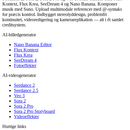
Kontext, Flux Krea, SeeDream 4 og Nano Banana. Komponer
musik med Suno. Upload multimodale referencer med @-syntaks
for præcis kontrol. Indbygget stereolyddesign, problemfri
kontinuitet, videoredigering og kamerareplikation — alt i ét samlet
creditsystem.
AI-billedgenerator
Nano Banana Editor
Flux Kontext
Flux Krea
SeeDream 4
Fotoeffekter
AI-videogenerator
Seedance 2
Seedance 2.5
Veo 3
Sora 2
Sora 2 Pro
Sora 2 Pro Storyboard
Videoeffekter
Hurtige links