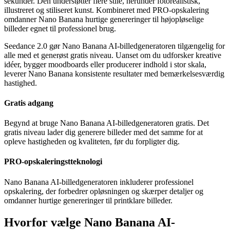
sekunder. Den understøtter flere stile, herunder fotorealistisk,
illustreret og stiliseret kunst. Kombineret med PRO-opskalering
omdanner Nano Banana hurtige genereringer til højopløselige
billeder egnet til professionel brug.
Seedance 2.0 gør Nano Banana AI-billedgeneratoren tilgængelig for
alle med et generøst gratis niveau. Uanset om du udforsker kreative
idéer, bygger moodboards eller producerer indhold i stor skala,
leverer Nano Banana konsistente resultater med bemærkelsesværdig
hastighed.
Gratis adgang
Begynd at bruge Nano Banana AI-billedgeneratoren gratis. Det
gratis niveau lader dig generere billeder med det samme for at
opleve hastigheden og kvaliteten, før du forpligter dig.
PRO-opskaleringstteknologi
Nano Banana AI-billedgeneratoren inkluderer professionel
opskalering, der forbedrer opløsningen og skærper detaljer og
omdanner hurtige genereringer til printklare billeder.
Hvorfor vælge Nano Banana AI-