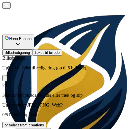
Nano Banana
Billedredigering
Tekst-til-billede
Billedupload
Upload billeder til redigering (op til 5 billeder).
Klik for at uploade billeder eller træk og slip
Understøtter: JPEG, PNG, WebP
0/5 billeder uploadet
or select from creations