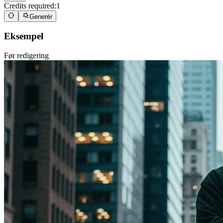
Credits required:
1
Generér
Eksempel
Før redigering