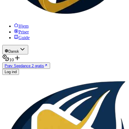
Hjem
Priser
Guide
Dansk
10
Prøv Seedance 2 gratis
Log ind