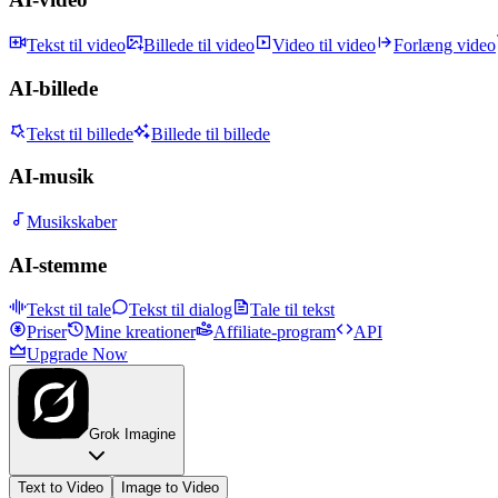
Tekst til video
Billede til video
Video til video
Forlæng video
AI-billede
Tekst til billede
Billede til billede
AI-musik
Musikskaber
AI-stemme
Tekst til tale
Tekst til dialog
Tale til tekst
Priser
Mine kreationer
Affiliate-program
API
Upgrade Now
Grok Imagine
Text to Video
Image to Video