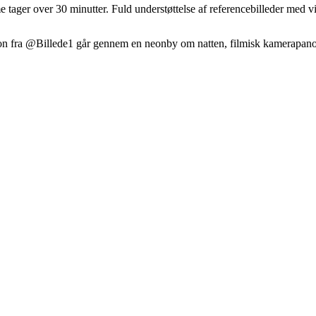
ager over 30 minutter. Fuld understøttelse af referencebilleder med vi
erson fra @Billede1 går gennem en neonby om natten, filmisk kamerapano