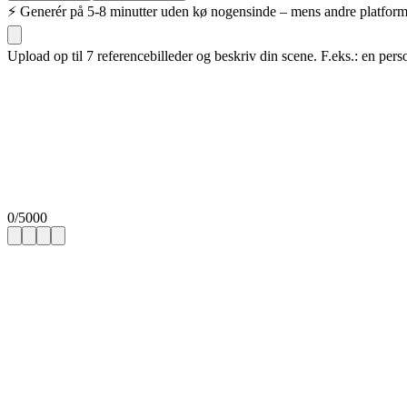
⚡
Generér på 5-8 minutter uden kø nogensinde – mens andre platforme t
Upload op til 7 referencebilleder og beskriv din scene. F.eks.: en p
0
/
5000