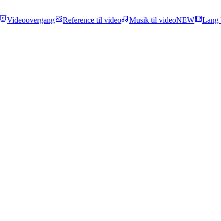
Videoovergang
Reference til video
Musik til video
NEW
Lang 