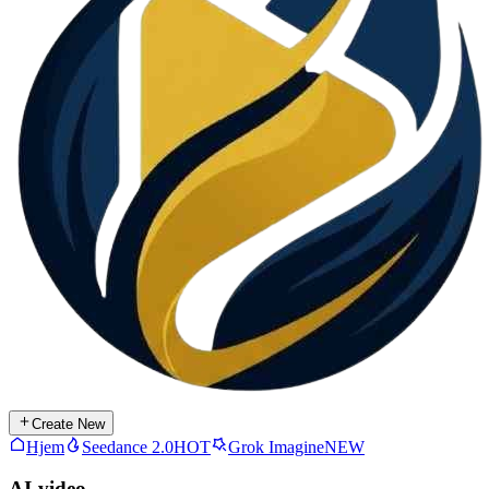
Create New
Hjem
Seedance 2.0
HOT
Grok Imagine
NEW
AI-video