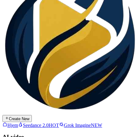
Create New
Hjem
Seedance 2.0
HOT
Grok Imagine
NEW
AI-video