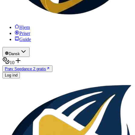
Hjem
Priser
Guide
Dansk
10
Prøv Seedance 2 gratis
Log ind