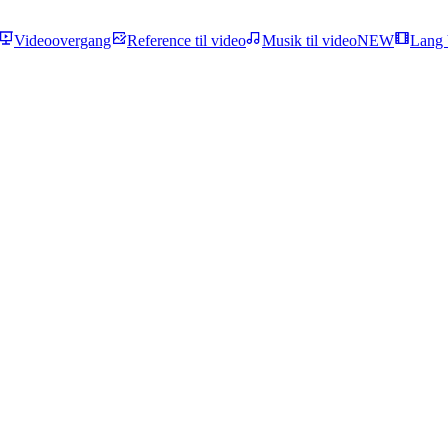
Videoovergang
Reference til video
Musik til video
NEW
Lang 