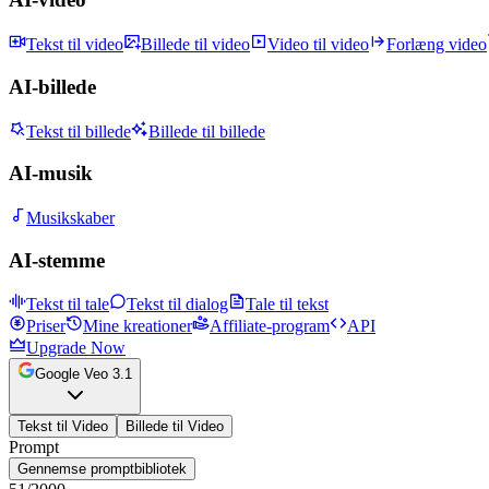
Tekst til video
Billede til video
Video til video
Forlæng video
AI-billede
Tekst til billede
Billede til billede
AI-musik
Musikskaber
AI-stemme
Tekst til tale
Tekst til dialog
Tale til tekst
Priser
Mine kreationer
Affiliate-program
API
Upgrade Now
Google Veo 3.1
Tekst til Video
Billede til Video
Prompt
Gennemse promptbibliotek