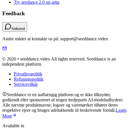
Try seedance 2.0 on artta
Feedback
Indsend
Andre måder at kontakte os på: support@seeddance.video
© 2026 • seeddance.video All rights reserved. Seeddance is an
independent platform.
Privatlivspolitik
Refusionspolitik
Servicevilkår
Seeddance er en uafhængig platform og er ikke tilknyttet,
godkendt eller sponsoreret af nogen tredjeparts AI-modeludbydere.
Alle nævnte produktnavne, logoer og varemærker tilhører deres
respektive ejere og bruges udelukkende til beskrivende formål.
Learn
More
Available in