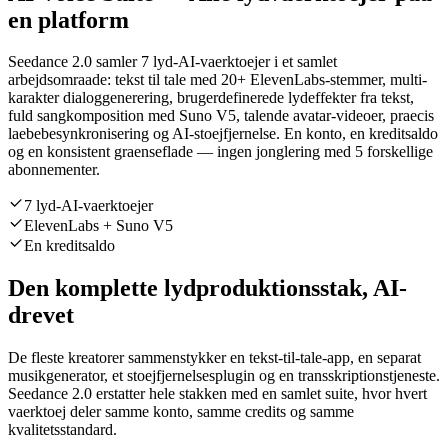
en platform
Seedance 2.0 samler 7 lyd-AI-vaerktoejer i et samlet
arbejdsomraade: tekst til tale med 20+ ElevenLabs-stemmer, multi-
karakter dialoggenerering, brugerdefinerede lydeffekter fra tekst,
fuld sangkomposition med Suno V5, talende avatar-videoer, praecis
laebebesynkronisering og AI-stoejfjernelse. En konto, en kreditsaldo
og en konsistent graenseflade — ingen jonglering med 5 forskellige
abonnementer.
7 lyd-AI-vaerktoejer
ElevenLabs + Suno V5
En kreditsaldo
Den komplette lydproduktionsstak, AI-
drevet
De fleste kreatorer sammenstykker en tekst-til-tale-app, en separat
musikgenerator, et stoejfjernelsesplugin og en transskriptionstjeneste.
Seedance 2.0 erstatter hele stakken med en samlet suite, hvor hvert
vaerktoej deler samme konto, samme credits og samme
kvalitetsstandard.