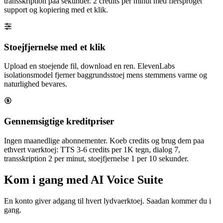
transskription paa sekunder. 2 credits per minut med flersproget
support og kopiering med et klik.
Stoejfjernelse med et klik
Upload en stoejende fil, download en ren. ElevenLabs
isolationsmodel fjerner baggrundsstoej mens stemmens varme og
naturlighed bevares.
Gennemsigtige kreditpriser
Ingen maanedlige abonnementer. Koeb credits og brug dem paa
ethvert vaerktoej: TTS 3-6 credits per 1K tegn, dialog 7,
transskription 2 per minut, stoejfjernelse 1 per 10 sekunder.
Kom i gang med AI Voice Suite
En konto giver adgang til hvert lydvaerktoej. Saadan kommer du i
gang.