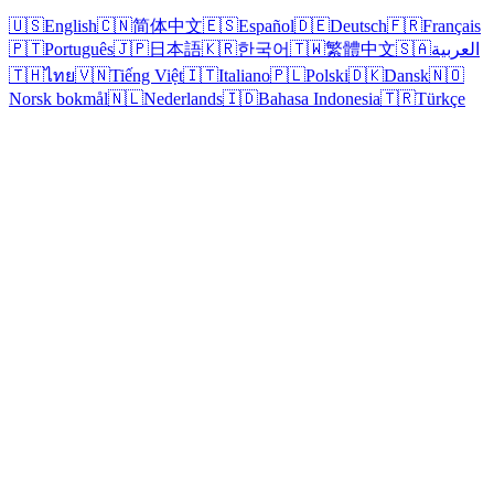
🇺🇸
English
🇨🇳
简体中文
🇪🇸
Español
🇩🇪
Deutsch
🇫🇷
Français
🇵🇹
Português
🇯🇵
日本語
🇰🇷
한국어
🇹🇼
繁體中文
🇸🇦
العربية
🇹🇭
ไทย
🇻🇳
Tiếng Việt
🇮🇹
Italiano
🇵🇱
Polski
🇩🇰
Dansk
🇳🇴
Norsk bokmål
🇳🇱
Nederlands
🇮🇩
Bahasa Indonesia
🇹🇷
Türkçe