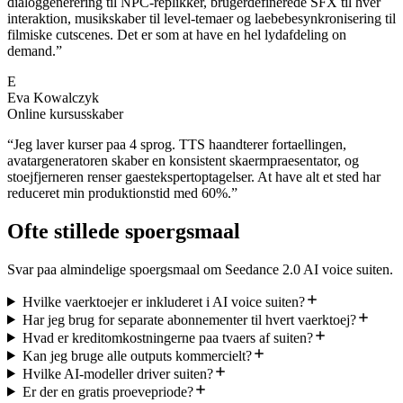
dialoggenerering til NPC-replikker, brugerdefinerede SFX til hver
interaktion, musikskaber til level-temaer og laebebesynkronisering til
filmiske cutscenes. Det er som at have en hel lydafdeling on
demand.
”
E
Eva Kowalczyk
Online kursusskaber
“
Jeg laver kurser paa 4 sprog. TTS haandterer fortaellingen,
avatargeneratoren skaber en konsistent skaermpraesentator, og
stoejfjerneren renser gaestekspertoptagelser. At have alt et sted har
reduceret min produktionstid med 60%.
”
Ofte stillede spoergsmaal
Svar paa almindelige spoergsmaal om Seedance 2.0 AI voice suiten.
Hvilke vaerktoejer er inkluderet i AI voice suiten?
Har jeg brug for separate abonnementer til hvert vaerktoej?
Hvad er kreditomkostningerne paa tvaers af suiten?
Kan jeg bruge alle outputs kommercielt?
Hvilke AI-modeller driver suiten?
Er der en gratis proevepriode?