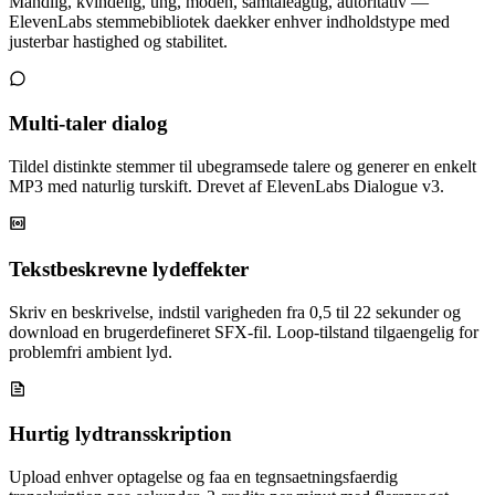
Mandlig, kvindelig, ung, moden, samtaleagtig, autoritativ —
ElevenLabs stemmebibliotek daekker enhver indholdstype med
justerbar hastighed og stabilitet.
Multi-taler dialog
Tildel distinkte stemmer til ubegramsede talere og generer en enkelt
MP3 med naturlig turskift. Drevet af ElevenLabs Dialogue v3.
Tekstbeskrevne lydeffekter
Skriv en beskrivelse, indstil varigheden fra 0,5 til 22 sekunder og
download en brugerdefineret SFX-fil. Loop-tilstand tilgaengelig for
problemfri ambient lyd.
Hurtig lydtransskription
Upload enhver optagelse og faa en tegnsaetningsfaerdig