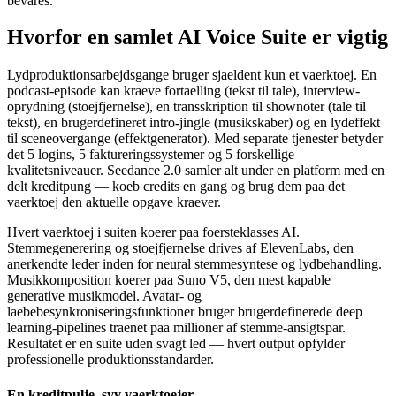
bevares.
Hvorfor en samlet AI Voice Suite er vigtig
Lydproduktionsarbejdsgange bruger sjaeldent kun et vaerktoej. En
podcast-episode kan kraeve fortaelling (tekst til tale), interview-
oprydning (stoejfjernelse), en transskription til shownoter (tale til
tekst), en brugerdefineret intro-jingle (musikskaber) og en lydeffekt
til sceneovergange (effektgenerator). Med separate tjenester betyder
det 5 logins, 5 faktureringssystemer og 5 forskellige
kvalitetsniveauer. Seedance 2.0 samler alt under en platform med en
delt kreditpung — koeb credits en gang og brug dem paa det
vaerktoej den aktuelle opgave kraever.
Hvert vaerktoej i suiten koerer paa foersteklasses AI.
Stemmegenerering og stoejfjernelse drives af ElevenLabs, den
anerkendte leder inden for neural stemmesyntese og lydbehandling.
Musikkomposition koerer paa Suno V5, den mest kapable
generative musikmodel. Avatar- og
laebebesynkroniseringsfunktioner bruger brugerdefinerede deep
learning-pipelines traenet paa millioner af stemme-ansigtspar.
Resultatet er en suite uden svagt led — hvert output opfylder
professionelle produktionsstandarder.
En kreditpulje, syv vaerktoejer