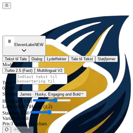
ElevenLabs
NEW
Tekst til Tale
Dialog
Lydeffekter
Tale til Tekst
Støjfjerner
Model
Turbo 2.5 (Fast)
Multilingual V2
Tekst *
0
/5000
Stemme
James
·
Husky, Engaging and Bold
Hastighed: 1.00
Langsom (0.7)
Hurtig (1.2)
Stabilitet: 0.50
Variabel
Stabil
Pris:
3 credits / 1K chars
Generer