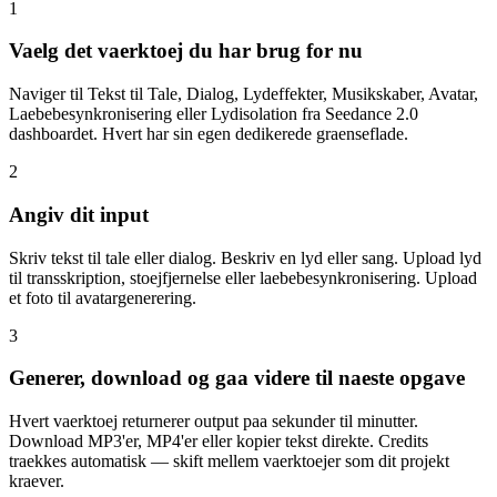
1
Vaelg det vaerktoej du har brug for nu
Naviger til Tekst til Tale, Dialog, Lydeffekter, Musikskaber, Avatar,
Laebebesynkronisering eller Lydisolation fra Seedance 2.0
dashboardet. Hvert har sin egen dedikerede graenseflade.
2
Angiv dit input
Skriv tekst til tale eller dialog. Beskriv en lyd eller sang. Upload lyd
til transskription, stoejfjernelse eller laebebesynkronisering. Upload
et foto til avatargenerering.
3
Generer, download og gaa videre til naeste opgave
Hvert vaerktoej returnerer output paa sekunder til minutter.
Download MP3'er, MP4'er eller kopier tekst direkte. Credits
traekkes automatisk — skift mellem vaerktoejer som dit projekt
kraever.