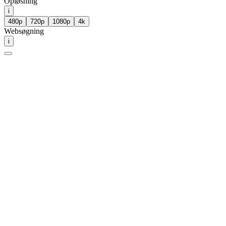
Opløsning
i
480p
720p
1080p
4k
Websøgning
i