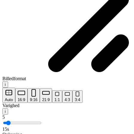
Billedformat
i
Auto
16:9
9:16
21:9
1:1
4:3
3:4
Varighed
i
5
15
s