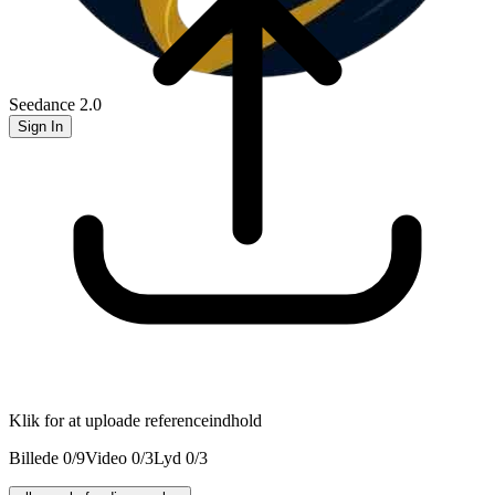
Seedance 2.0
Sign In
Klik for at uploade referenceindhold
Billede
0
/
9
Video
0
/
3
Lyd
0
/
3