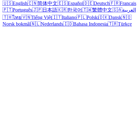
🇺🇸
English
🇨🇳
简体中文
🇪🇸
Español
🇩🇪
Deutsch
🇫🇷
Français
🇵🇹
Português
🇯🇵
日本語
🇰🇷
한국어
🇹🇼
繁體中文
🇸🇦
العربية
🇹🇭
ไทย
🇻🇳
Tiếng Việt
🇮🇹
Italiano
🇵🇱
Polski
🇩🇰
Dansk
🇳🇴
Norsk bokmål
🇳🇱
Nederlands
🇮🇩
Bahasa Indonesia
🇹🇷
Türkçe