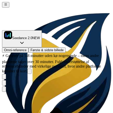
Seedance 2.0
NEW
Omni-reference
Første & sidste billede
⚡
Generér på 5-8 minutter uden kø nogensinde – mens andre
platforme tager over 30 minutter. Fuld understøttelse af
referencebilleder med virkelige personer, hvor andre platforme
kommer til kort.