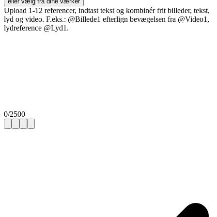
eller vælg fra dine værker
Upload 1-12 referencer, indtast tekst og kombinér frit billeder, tekst,
lyd og video. F.eks.: @Billede1 efterlign bevægelsen fra @Video1,
lydreference @Lyd1.
0
/
2500