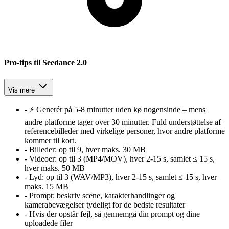
Pro-tips til Seedance 2.0
Vis mere
-
⚡ Generér på 5-8 minutter uden kø nogensinde – mens
andre platforme tager over 30 minutter. Fuld understøttelse af
referencebilleder med virkelige personer, hvor andre platforme
kommer til kort.
-
Billeder:
op til 9, hver maks. 30 MB
-
Videoer:
op til 3 (MP4/MOV), hver 2-15 s, samlet ≤ 15 s,
hver maks. 50 MB
-
Lyd:
op til 3 (WAV/MP3), hver 2-15 s, samlet ≤ 15 s, hver
maks. 15 MB
-
Prompt:
beskriv scene, karakterhandlinger og
kamerabevægelser tydeligt for de bedste resultater
-
Hvis der opstår fejl, så gennemgå din prompt og dine
uploadede filer