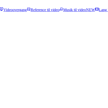
Videoovergang
Reference til video
Musik til video
NEW
Lang 