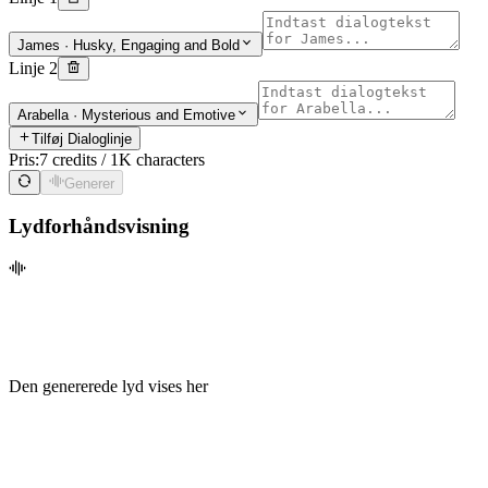
James
·
Husky, Engaging and Bold
Linje 2
Arabella
·
Mysterious and Emotive
Tilføj Dialoglinje
Pris:
7 credits / 1K characters
Generer
Lydforhåndsvisning
Den genererede lyd vises her