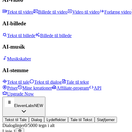
Tekst til video
Billede til video
Video til video
Forlæng video
AI-billede
Tekst til billede
Billede til billede
AI-musik
Musikskaber
AI-stemme
Tekst til tale
Tekst til dialog
Tale til tekst
Priser
Mine kreationer
Affiliate-program
API
Upgrade Now
ElevenLabs
NEW
Tekst til Tale
Dialog
Lydeffekter
Tale til Tekst
Støjfjerner
Dialoglinjer
0/5000 tegn i alt
Linje 1