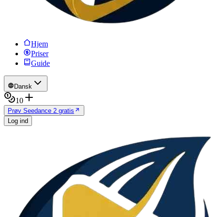
Hjem
Priser
Guide
Dansk
10
Prøv Seedance 2 gratis
Log ind