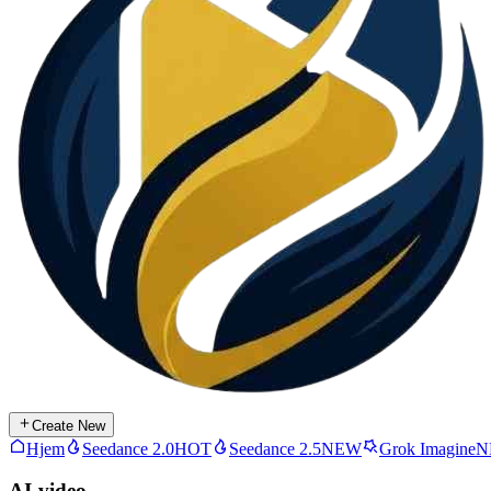
Create New
Hjem
Seedance 2.0
HOT
Seedance 2.5
NEW
Grok Imagine
N
AI-video