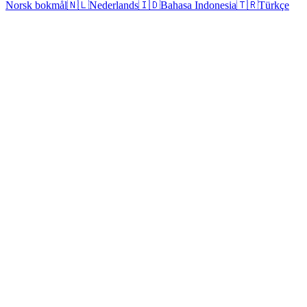
Norsk bokmål
🇳🇱
Nederlands
🇮🇩
Bahasa Indonesia
🇹🇷
Türkçe