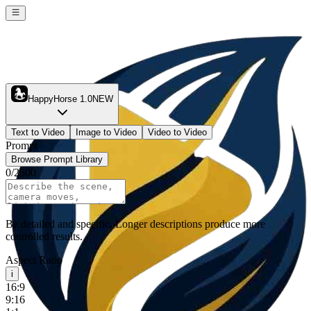
HappyHorse 1.0
NEW
Text to Video
Image to Video
Video to Video
Prompt
Browse Prompt Library
0
/
2500
Be detailed and specific. Longer descriptions produce more
controlled results.
Aspect Ratio
i
16:9
9:16