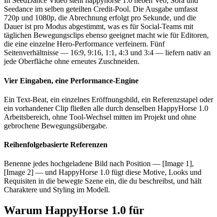
In SeedDance Video steht happyhorse 1.0 neben Veo, Sora und
Seedance im selben geteilten Credit-Pool. Die Ausgabe umfasst
720p und 1080p, die Abrechnung erfolgt pro Sekunde, und die
Dauer ist pro Modus abgestimmt, was es für Social-Teams mit
täglichen Bewegungsclips ebenso geeignet macht wie für Editoren,
die eine einzelne Hero-Performance verfeinern. Fünf
Seitenverhältnisse — 16:9, 9:16, 1:1, 4:3 und 3:4 — liefern nativ an
jede Oberfläche ohne erneutes Zuschneiden.
Vier Eingaben, eine Performance-Engine
Ein Text-Beat, ein einzelnes Eröffnungsbild, ein Referenzstapel oder
ein vorhandener Clip fließen alle durch denselben HappyHorse 1.0
Arbeitsbereich, ohne Tool-Wechsel mitten im Projekt und ohne
gebrochene Bewegungsübergabe.
Reihenfolgebasierte Referenzen
Benenne jedes hochgeladene Bild nach Position — [Image 1],
[Image 2] — und HappyHorse 1.0 fügt diese Motive, Looks und
Requisiten in die bewegte Szene ein, die du beschreibst, und hält
Charaktere und Styling im Modell.
Warum HappyHorse 1.0 für