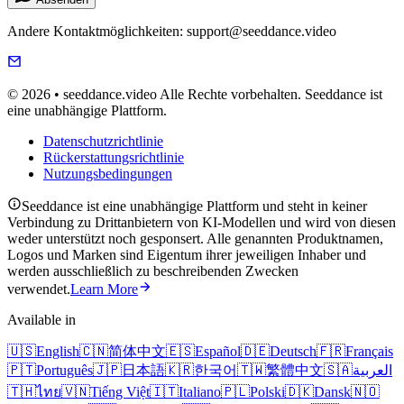
Andere Kontaktmöglichkeiten: support@seeddance.video
© 2026 • seeddance.video Alle Rechte vorbehalten. Seeddance ist
eine unabhängige Plattform.
Datenschutzrichtlinie
Rückerstattungsrichtlinie
Nutzungsbedingungen
Seeddance ist eine unabhängige Plattform und steht in keiner
Verbindung zu Drittanbietern von KI-Modellen und wird von diesen
weder unterstützt noch gesponsert. Alle genannten Produktnamen,
Logos und Marken sind Eigentum ihrer jeweiligen Inhaber und
werden ausschließlich zu beschreibenden Zwecken
verwendet.
Learn More
Available in
🇺🇸
English
🇨🇳
简体中文
🇪🇸
Español
🇩🇪
Deutsch
🇫🇷
Français
🇵🇹
Português
🇯🇵
日本語
🇰🇷
한국어
🇹🇼
繁體中文
🇸🇦
العربية
🇹🇭
ไทย
🇻🇳
Tiếng Việt
🇮🇹
Italiano
🇵🇱
Polski
🇩🇰
Dansk
🇳🇴