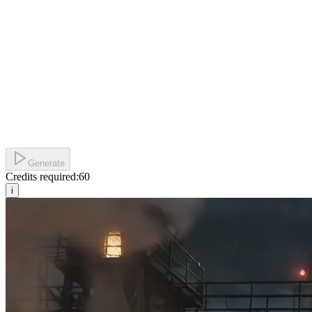
Generate
Credits required:
60
i