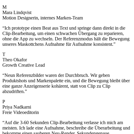
M
Mara Lindqvist
Motion Designerin, internes Marken-Team
“
Ich prototype einen Beat aus Text und springe dann direkt in die
Clip-Bearbeitung, um einen schwachen Übergang zu reparieren,
ohne die App zu wechseln. Der Referenzmodus hält die Bewegung
unseres Maskottchens Aufnahme für Aufnahme konsistent.
”
T
Theo Okafor
Growth Creative Lead
“
Neun Referenzbilder waren der Durchbruch. Wir geben
Produktshots und Markenpalette ein, und die Bewegung bleibt über
eine ganze Anzeigenserie kohärent, statt von Clip zu Clip
abzudriften.
”
P
Priya Nadkarni
Freie Videoeditorin
“
Auf die 3-60 Sekunden Clip-Bearbeitung verlasse ich mich am
meisten. Ich lade eine Aufnahme, beschreibe die Überarbeitung und
bekomme einen sauberen Neu-Render. Sekundengenaue