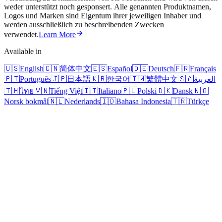
weder unterstützt noch gesponsert. Alle genannten Produktnamen,
Logos und Marken sind Eigentum ihrer jeweiligen Inhaber und
werden ausschließlich zu beschreibenden Zwecken
verwendet.
Learn More
Available in
🇺🇸
English
🇨🇳
简体中文
🇪🇸
Español
🇩🇪
Deutsch
🇫🇷
Français
🇵🇹
Português
🇯🇵
日本語
🇰🇷
한국어
🇹🇼
繁體中文
🇸🇦
العربية
🇹🇭
ไทย
🇻🇳
Tiếng Việt
🇮🇹
Italiano
🇵🇱
Polski
🇩🇰
Dansk
🇳🇴
Norsk bokmål
🇳🇱
Nederlands
🇮🇩
Bahasa Indonesia
🇹🇷
Türkçe