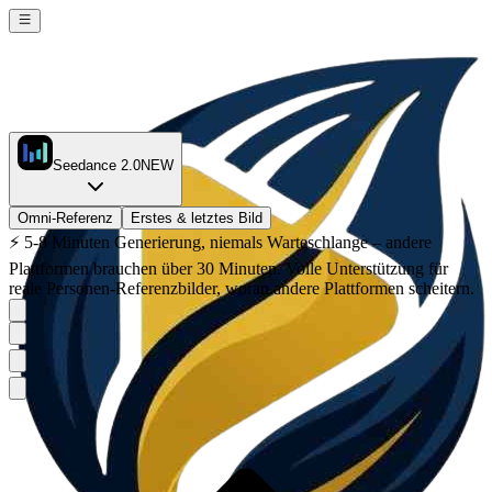
Seedance 2.0
NEW
Omni-Referenz
Erstes & letztes Bild
⚡
5-8 Minuten Generierung, niemals Warteschlange – andere
Plattformen brauchen über 30 Minuten. Volle Unterstützung für
reale Personen-Referenzbilder, woran andere Plattformen scheitern.