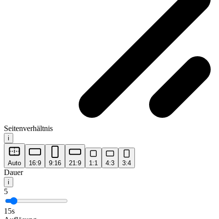
Seitenverhältnis
i
Auto
16:9
9:16
21:9
1:1
4:3
3:4
Dauer
i
5
15s