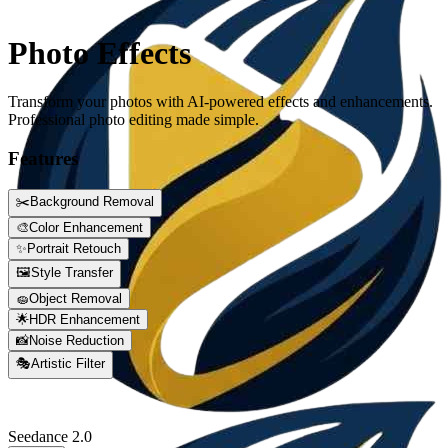
Photo Effects
Transform your photos with AI-powered effects and enhancements.
Professional photo editing made simple.
Features
✂️
Background Removal
🎨
Color Enhancement
✨
Portrait Retouch
🖼️
Style Transfer
🧽
Object Removal
🌟
HDR Enhancement
📸
Noise Reduction
🎭
Artistic Filter
Seedance 2.0