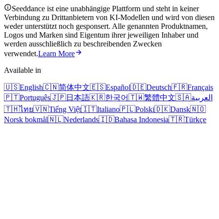
Seeddance ist eine unabhängige Plattform und steht in keiner
Verbindung zu Drittanbietern von KI-Modellen und wird von diesen
weder unterstützt noch gesponsert. Alle genannten Produktnamen,
Logos und Marken sind Eigentum ihrer jeweiligen Inhaber und
werden ausschließlich zu beschreibenden Zwecken
verwendet.
Learn More
Available in
🇺🇸
English
🇨🇳
简体中文
🇪🇸
Español
🇩🇪
Deutsch
🇫🇷
Français
🇵🇹
Português
🇯🇵
日本語
🇰🇷
한국어
🇹🇼
繁體中文
🇸🇦
العربية
🇹🇭
ไทย
🇻🇳
Tiếng Việt
🇮🇹
Italiano
🇵🇱
Polski
🇩🇰
Dansk
🇳🇴
Norsk bokmål
🇳🇱
Nederlands
🇮🇩
Bahasa Indonesia
🇹🇷
Türkçe