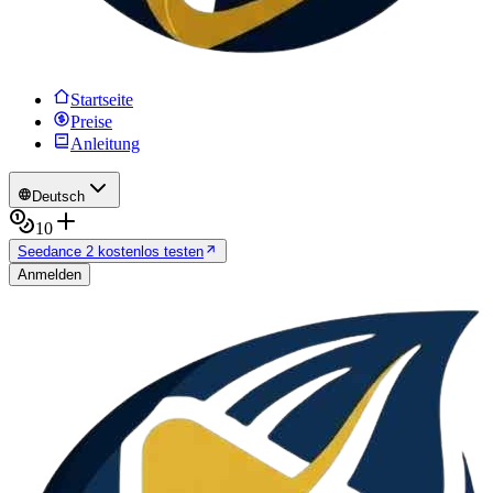
Startseite
Preise
Anleitung
Deutsch
10
Seedance 2 kostenlos testen
Anmelden