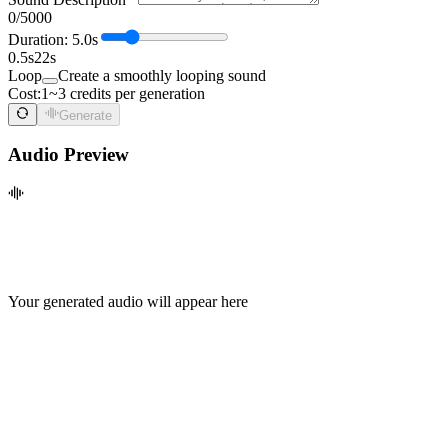
0
/5000
Duration: 5.0s
0.5s
22s
Loop
Create a smoothly looping sound
Cost:
1~3 credits per generation
Generate
Audio Preview
Your generated audio will appear here