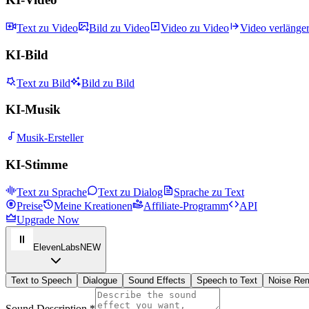
Text zu Video
Bild zu Video
Video zu Video
Video verlänge
KI-Bild
Text zu Bild
Bild zu Bild
KI-Musik
Musik-Ersteller
KI-Stimme
Text zu Sprache
Text zu Dialog
Sprache zu Text
Preise
Meine Kreationen
Affiliate-Programm
API
Upgrade Now
ElevenLabs
NEW
Text to Speech
Dialogue
Sound Effects
Speech to Text
Noise Re
Sound Description *