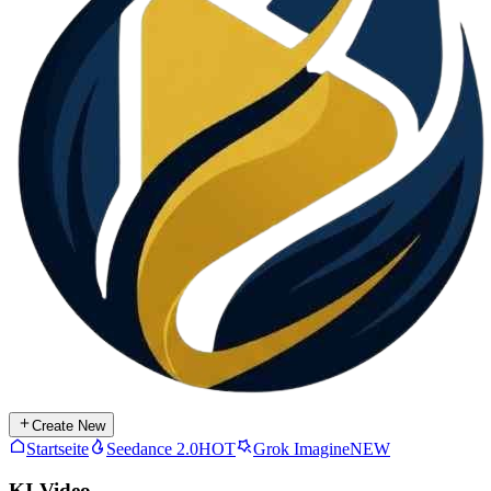
Create New
Startseite
Seedance 2.0
HOT
Grok Imagine
NEW
KI-Video