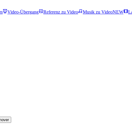
rn
Video-Übergang
Referenz zu Video
Musik zu Video
NEW
L
mover