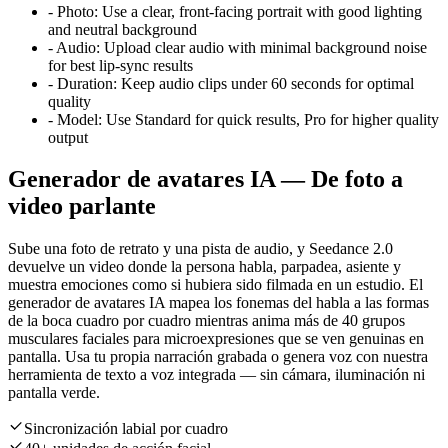
-
Photo:
Use a clear, front-facing portrait with good lighting
and neutral background
-
Audio:
Upload clear audio with minimal background noise
for best lip-sync results
-
Duration:
Keep audio clips under 60 seconds for optimal
quality
-
Model:
Use Standard for quick results, Pro for higher quality
output
Generador de avatares IA — De foto a
video parlante
Sube una foto de retrato y una pista de audio, y Seedance 2.0
devuelve un video donde la persona habla, parpadea, asiente y
muestra emociones como si hubiera sido filmada en un estudio. El
generador de avatares IA mapea los fonemas del habla a las formas
de la boca cuadro por cuadro mientras anima más de 40 grupos
musculares faciales para microexpresiones que se ven genuinas en
pantalla. Usa tu propia narración grabada o genera voz con nuestra
herramienta de texto a voz integrada — sin cámara, iluminación ni
pantalla verde.
Sincronización labial por cuadro