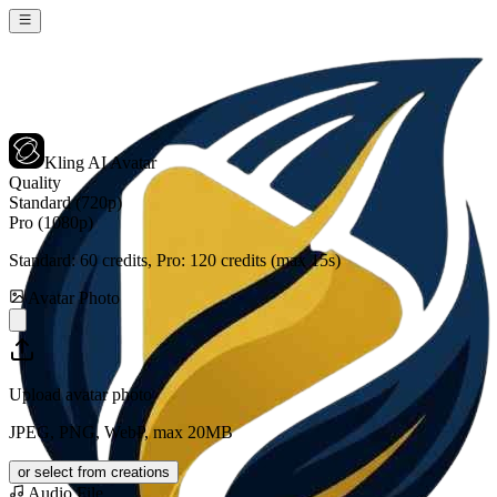
Kling AI Avatar
Quality
Standard (720p)
Pro (1080p)
Standard:
60
credits, Pro:
120
credits (max 15s)
Avatar Photo
Upload avatar photo
JPEG, PNG, WebP, max 20MB
or select from creations
Audio File