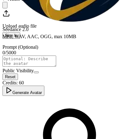
Upload audio file
Seedance 2.0
Sign In
MP3, WAV, AAC, OGG, max 10MB
Prompt (Optional)
0
/
5000
Public Visibility
Reset
Credits:
60
Generate Avatar