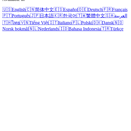
🇺🇸
English
🇨🇳
简体中文
🇪🇸
Español
🇩🇪
Deutsch
🇫🇷
Français
🇵🇹
Português
🇯🇵
日本語
🇰🇷
한국어
🇹🇼
繁體中文
🇸🇦
العربية
🇹🇭
ไทย
🇻🇳
Tiếng Việt
🇮🇹
Italiano
🇵🇱
Polski
🇩🇰
Dansk
🇳🇴
Norsk bokmål
🇳🇱
Nederlands
🇮🇩
Bahasa Indonesia
🇹🇷
Türkçe