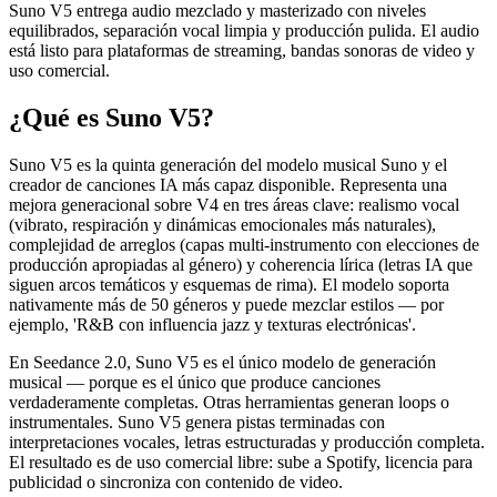
Suno V5 entrega audio mezclado y masterizado con niveles
equilibrados, separación vocal limpia y producción pulida. El audio
está listo para plataformas de streaming, bandas sonoras de video y
uso comercial.
¿Qué es Suno V5?
Suno V5 es la quinta generación del modelo musical Suno y el
creador de canciones IA más capaz disponible. Representa una
mejora generacional sobre V4 en tres áreas clave: realismo vocal
(vibrato, respiración y dinámicas emocionales más naturales),
complejidad de arreglos (capas multi-instrumento con elecciones de
producción apropiadas al género) y coherencia lírica (letras IA que
siguen arcos temáticos y esquemas de rima). El modelo soporta
nativamente más de 50 géneros y puede mezclar estilos — por
ejemplo, 'R&B con influencia jazz y texturas electrónicas'.
En Seedance 2.0, Suno V5 es el único modelo de generación
musical — porque es el único que produce canciones
verdaderamente completas. Otras herramientas generan loops o
instrumentales. Suno V5 genera pistas terminadas con
interpretaciones vocales, letras estructuradas y producción completa.
El resultado es de uso comercial libre: sube a Spotify, licencia para
publicidad o sincroniza con contenido de video.