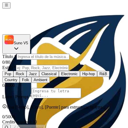
Suno V5
Título
*
0
/80
Estilo
*
Pop
Rock
Jazz
Classical
Electronic
Hip-hop
R&B
Country
Folk
Ambient
0
/1000
Letra / Prompt
*
Usa [Verso], [Coro], [Puente] para estructurar tu letra
0
/5000
Credits required:
10
Generar música