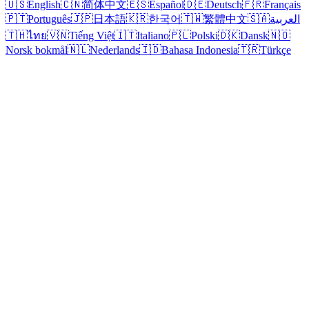
🇺🇸
English
🇨🇳
简体中文
🇪🇸
Español
🇩🇪
Deutsch
🇫🇷
Français
🇵🇹
Português
🇯🇵
日本語
🇰🇷
한국어
🇹🇼
繁體中文
🇸🇦
العربية
🇹🇭
ไทย
🇻🇳
Tiếng Việt
🇮🇹
Italiano
🇵🇱
Polski
🇩🇰
Dansk
🇳🇴
Norsk bokmål
🇳🇱
Nederlands
🇮🇩
Bahasa Indonesia
🇹🇷
Türkçe