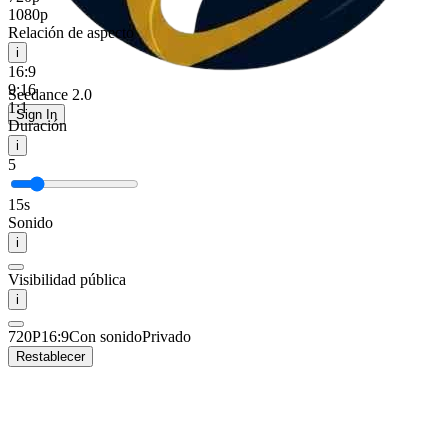
1080p
Relación de aspecto
i
16:9
9:16
Seedance 2.0
1:1
Sign In
Duración
i
5
15s
Sonido
i
Visibilidad pública
i
720P
16:9
Con sonido
Privado
Restablecer