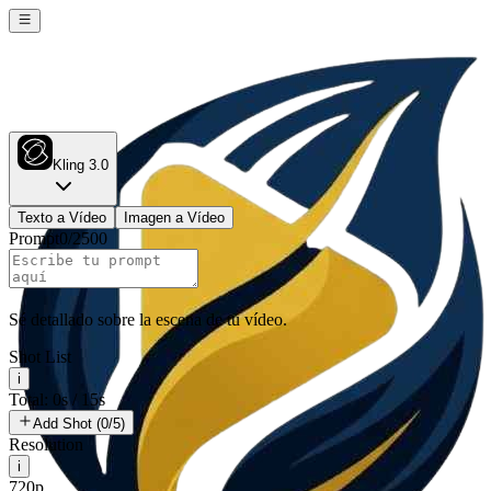
Kling 3.0
Texto a Vídeo
Imagen a Vídeo
Prompt
0
/
2500
Sé detallado sobre la escena de tu vídeo.
Shot List
i
Total: 0s / 15s
Add Shot (0/5)
Resolution
i
720p