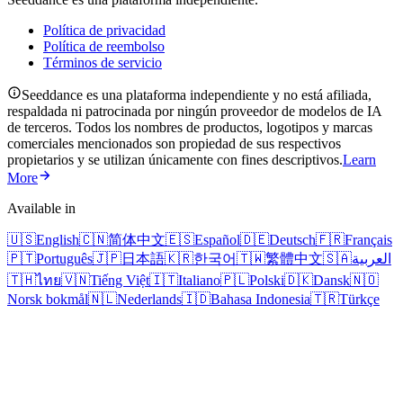
Política de privacidad
Política de reembolso
Términos de servicio
Seeddance es una plataforma independiente y no está afiliada,
respaldada ni patrocinada por ningún proveedor de modelos de IA
de terceros. Todos los nombres de productos, logotipos y marcas
comerciales mencionados son propiedad de sus respectivos
propietarios y se utilizan únicamente con fines descriptivos.
Learn
More
Available in
🇺🇸
English
🇨🇳
简体中文
🇪🇸
Español
🇩🇪
Deutsch
🇫🇷
Français
🇵🇹
Português
🇯🇵
日本語
🇰🇷
한국어
🇹🇼
繁體中文
🇸🇦
العربية
🇹🇭
ไทย
🇻🇳
Tiếng Việt
🇮🇹
Italiano
🇵🇱
Polski
🇩🇰
Dansk
🇳🇴
Norsk bokmål
🇳🇱
Nederlands
🇮🇩
Bahasa Indonesia
🇹🇷
Türkçe