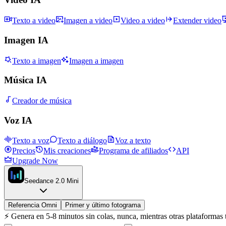
Texto a video
Imagen a video
Video a video
Extender video
Imagen IA
Texto a imagen
Imagen a imagen
Música IA
Creador de música
Voz IA
Texto a voz
Texto a diálogo
Voz a texto
Precios
Mis creaciones
Programa de afiliados
API
Upgrade Now
Seedance 2.0 Mini
Referencia Omni
Primer y último fotograma
⚡
Genera en 5-8 minutos sin colas, nunca, mientras otras plataformas