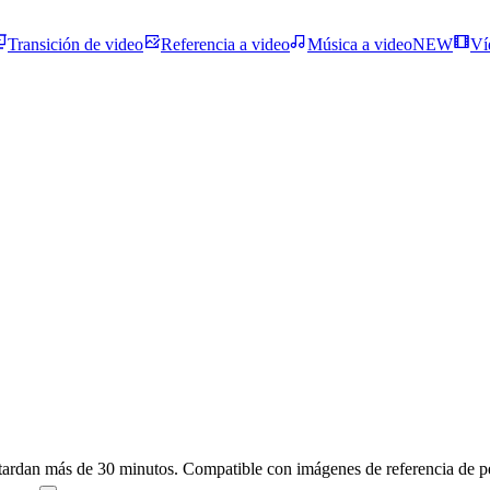
Transición de video
Referencia a video
Música a video
NEW
Ví
 tardan más de 30 minutos. Compatible con imágenes de referencia de per