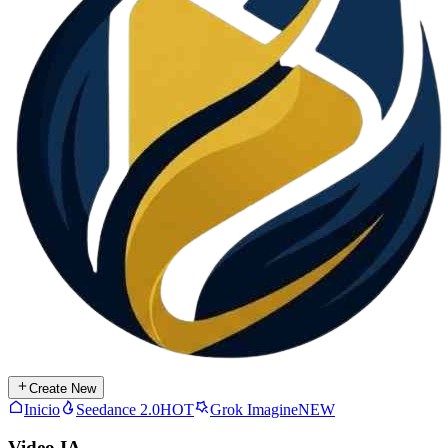
Create New
Inicio
Seedance 2.0
HOT
Grok Imagine
NEW
Video IA