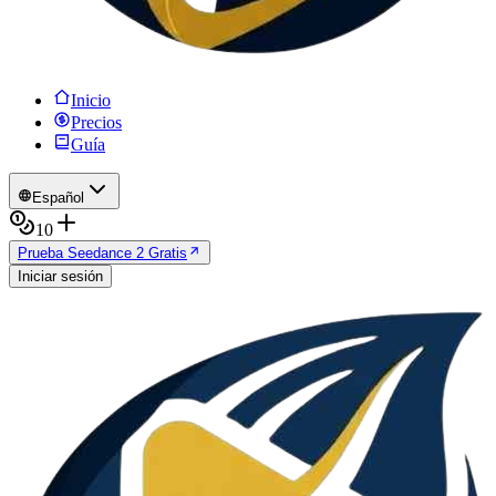
Inicio
Precios
Guía
Español
10
Prueba Seedance 2 Gratis
Iniciar sesión