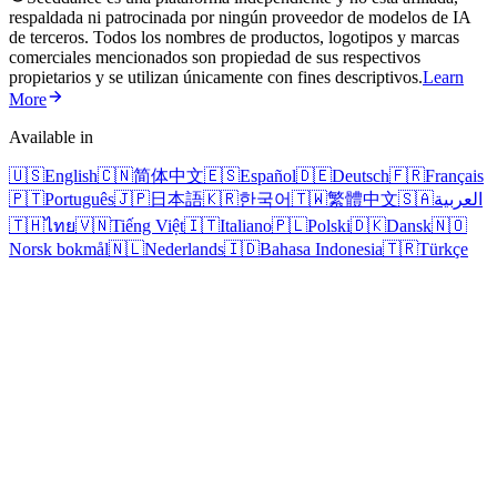
respaldada ni patrocinada por ningún proveedor de modelos de IA
de terceros. Todos los nombres de productos, logotipos y marcas
comerciales mencionados son propiedad de sus respectivos
propietarios y se utilizan únicamente con fines descriptivos.
Learn
More
Available in
🇺🇸
English
🇨🇳
简体中文
🇪🇸
Español
🇩🇪
Deutsch
🇫🇷
Français
🇵🇹
Português
🇯🇵
日本語
🇰🇷
한국어
🇹🇼
繁體中文
🇸🇦
العربية
🇹🇭
ไทย
🇻🇳
Tiếng Việt
🇮🇹
Italiano
🇵🇱
Polski
🇩🇰
Dansk
🇳🇴
Norsk bokmål
🇳🇱
Nederlands
🇮🇩
Bahasa Indonesia
🇹🇷
Türkçe