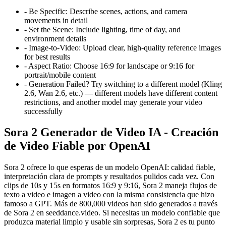
-
Be Specific: Describe scenes, actions, and camera
movements in detail
-
Set the Scene: Include lighting, time of day, and
environment details
-
Image-to-Video: Upload clear, high-quality reference images
for best results
-
Aspect Ratio: Choose 16:9 for landscape or 9:16 for
portrait/mobile content
-
Generation Failed? Try switching to a different model (Kling
2.6, Wan 2.6, etc.) — different models have different content
restrictions, and another model may generate your video
successfully
Sora 2 Generador de Video IA - Creación
de Video Fiable por OpenAI
Sora 2 ofrece lo que esperas de un modelo OpenAI: calidad fiable,
interpretación clara de prompts y resultados pulidos cada vez. Con
clips de 10s y 15s en formatos 16:9 y 9:16, Sora 2 maneja flujos de
texto a video e imagen a video con la misma consistencia que hizo
famoso a GPT. Más de 800,000 videos han sido generados a través
de Sora 2 en seeddance.video. Si necesitas un modelo confiable que
produzca material limpio y usable sin sorpresas, Sora 2 es tu punto