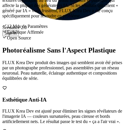
textures organiques au lieu du rendu sursaturé et plastique qui
affecte la plupart des générateurs IA. Si les résultats qui crient «
généré par IA » vous frustrent, FLUX Krea Dev a été conçu
spécifiquement pour résoudre ce problème.
12 Mds de Paramètres
Seedance 2.0
Esthétique Affirmée
Sign In
Open Source
Photoréalisme Sans l'Aspect Plastique
FLUX Krea Dev produit des images qui semblent avoir été prises
par un photographe professionnel, pas assemblées par un réseau
neuronal. Peau naturelle, éclairage authentique et compositions
équilibrées de série.
Esthétique Anti-IA
FLUX Krea Dev est ajusté pour éliminer les signes révélateurs de
l'imagerie IA — couleurs sursaturées, peau cireuse et bords
artificiellement nets. Le résultat passe le test du « ça a l'air vrai ».