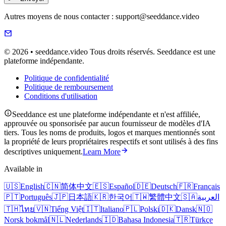
Autres moyens de nous contacter : support@seeddance.video
© 2026 • seeddance.video Tous droits réservés. Seeddance est une
plateforme indépendante.
Politique de confidentialité
Politique de remboursement
Conditions d'utilisation
Seeddance est une plateforme indépendante et n'est affiliée,
approuvée ou sponsorisée par aucun fournisseur de modèles d'IA
tiers. Tous les noms de produits, logos et marques mentionnés sont
la propriété de leurs propriétaires respectifs et sont utilisés à des fins
descriptives uniquement.
Learn More
Available in
🇺🇸
English
🇨🇳
简体中文
🇪🇸
Español
🇩🇪
Deutsch
🇫🇷
Français
🇵🇹
Português
🇯🇵
日本語
🇰🇷
한국어
🇹🇼
繁體中文
🇸🇦
العربية
🇹🇭
ไทย
🇻🇳
Tiếng Việt
🇮🇹
Italiano
🇵🇱
Polski
🇩🇰
Dansk
🇳🇴
Norsk bokmål
🇳🇱
Nederlands
🇮🇩
Bahasa Indonesia
🇹🇷
Türkçe