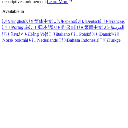
descriptives uniquement.
Learn More
Available in
🇺🇸
English
🇨🇳
简体中文
🇪🇸
Español
🇩🇪
Deutsch
🇫🇷
Français
🇵🇹
Português
🇯🇵
日本語
🇰🇷
한국어
🇹🇼
繁體中文
🇸🇦
العربية
🇹🇭
ไทย
🇻🇳
Tiếng Việt
🇮🇹
Italiano
🇵🇱
Polski
🇩🇰
Dansk
🇳🇴
Norsk bokmål
🇳🇱
Nederlands
🇮🇩
Bahasa Indonesia
🇹🇷
Türkçe