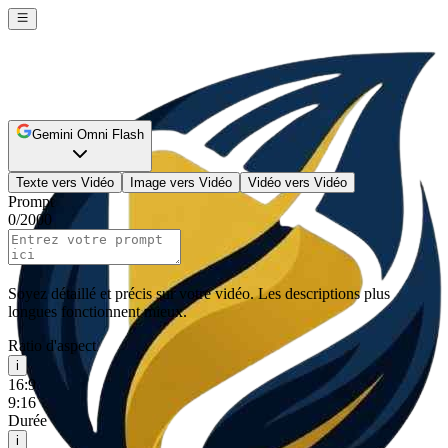
Gemini Omni Flash
Texte vers Vidéo
Image vers Vidéo
Vidéo vers Vidéo
Prompt
0
/
2000
Soyez détaillé et précis sur votre vidéo. Les descriptions plus
longues fonctionnent mieux.
Ratio d'aspect
i
16:9
9:16
Durée
i