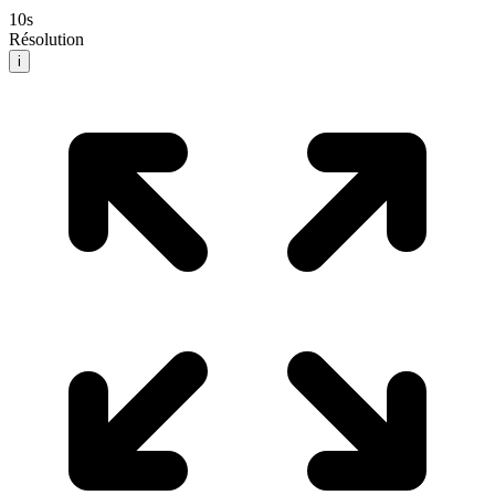
10
s
Résolution
i