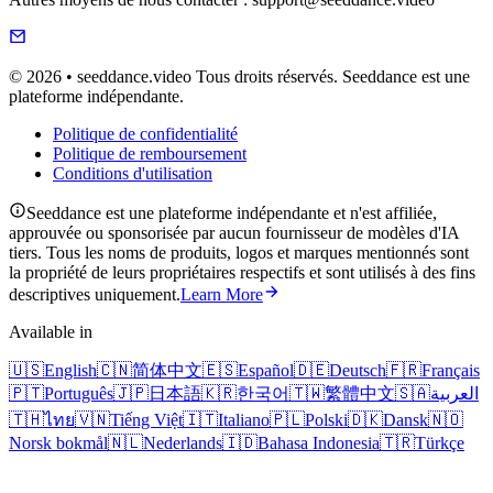
© 2026 • seeddance.video Tous droits réservés. Seeddance est une
plateforme indépendante.
Politique de confidentialité
Politique de remboursement
Conditions d'utilisation
Seeddance est une plateforme indépendante et n'est affiliée,
approuvée ou sponsorisée par aucun fournisseur de modèles d'IA
tiers. Tous les noms de produits, logos et marques mentionnés sont
la propriété de leurs propriétaires respectifs et sont utilisés à des fins
descriptives uniquement.
Learn More
Available in
🇺🇸
English
🇨🇳
简体中文
🇪🇸
Español
🇩🇪
Deutsch
🇫🇷
Français
🇵🇹
Português
🇯🇵
日本語
🇰🇷
한국어
🇹🇼
繁體中文
🇸🇦
العربية
🇹🇭
ไทย
🇻🇳
Tiếng Việt
🇮🇹
Italiano
🇵🇱
Polski
🇩🇰
Dansk
🇳🇴
Norsk bokmål
🇳🇱
Nederlands
🇮🇩
Bahasa Indonesia
🇹🇷
Türkçe