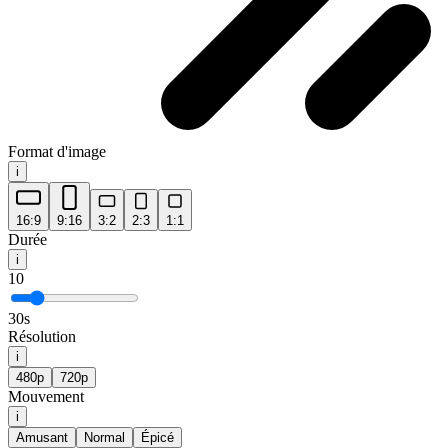
Format d'image
i
16:9
9:16
3:2
2:3
1:1
Durée
i
10
30s
Résolution
i
480p
720p
Mouvement
i
Amusant
Normal
Épicé