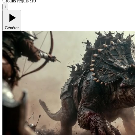
Crédits requis :
10
i
Générer