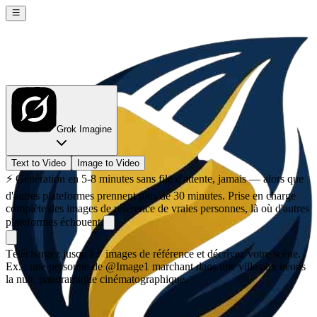
Grok Imagine
Text to Video
Image to Video
⚡
Génération en 5-8 minutes sans file d'attente, jamais — alors que
d'autres plateformes prennent plus de 30 minutes. Prise en charge
complète des images de référence de vraies personnes, là où d'autres
plateformes échouent.
Téléchargez jusqu'à 7 images de référence et décrivez votre scène.
Ex. : une personne de @Image1 marchant dans une ville aux néons
la nuit, panoramique cinématographique.