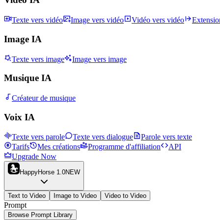
Texte vers vidéo
Image vers vidéo
Vidéo vers vidéo
Extensio
Image IA
Texte vers image
Image vers image
Musique IA
Créateur de musique
Voix IA
Texte vers parole
Texte vers dialogue
Parole vers texte
Tarifs
Mes créations
Programme d'affiliation
API
Upgrade Now
HappyHorse 1.0
NEW
Text to Video
Image to Video
Video to Video
Prompt
Browse Prompt Library