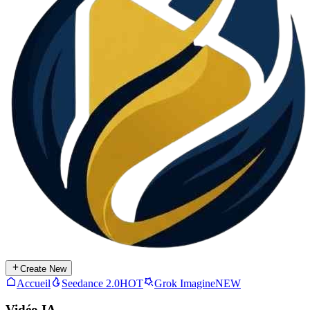
Create New
Accueil
Seedance 2.0
HOT
Grok Imagine
NEW
Vidéo IA