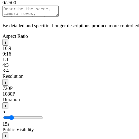
0
/
2500
Be detailed and specific. Longer descriptions produce more controlled 
Aspect Ratio
i
16:9
9:16
1:1
4:3
3:4
Resolution
i
720P
1080P
Duration
i
5
15
s
Public Visibility
i