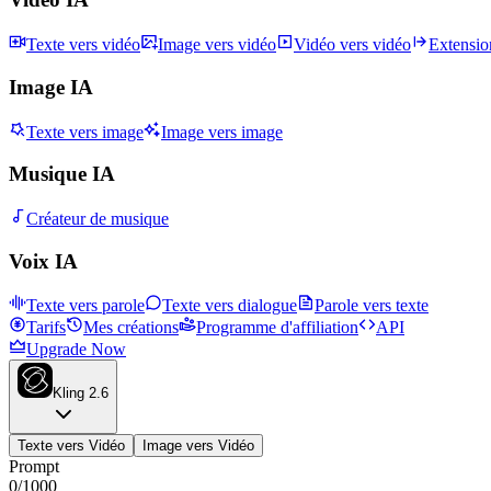
Texte vers vidéo
Image vers vidéo
Vidéo vers vidéo
Extensio
Image IA
Texte vers image
Image vers image
Musique IA
Créateur de musique
Voix IA
Texte vers parole
Texte vers dialogue
Parole vers texte
Tarifs
Mes créations
Programme d'affiliation
API
Upgrade Now
Kling 2.6
Texte vers Vidéo
Image vers Vidéo
Prompt
0
/
1000