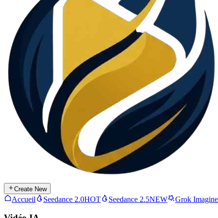
Create New
Accueil
Seedance 2.0
HOT
Seedance 2.5
NEW
Grok Imagine
Vidéo IA