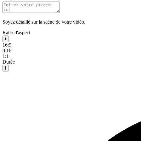
Soyez détaillé sur la scène de votre vidéo.
Ratio d'aspect
i
16:9
9:16
1:1
Durée
i