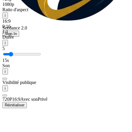
1080p
Ratio d'aspect
i
16:9
9:16
Seedance 2.0
1:1
Sign In
Durée
i
5
15s
Son
i
Visibilité publique
i
720P
16:9
Avec son
Privé
Réinitialiser