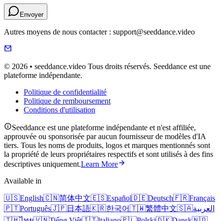
Envoyer
Autres moyens de nous contacter : support@seeddance.video
© 2026 • seeddance.video Tous droits réservés. Seeddance est une
plateforme indépendante.
Politique de confidentialité
Politique de remboursement
Conditions d'utilisation
Seeddance est une plateforme indépendante et n'est affiliée,
approuvée ou sponsorisée par aucun fournisseur de modèles d'IA
tiers. Tous les noms de produits, logos et marques mentionnés sont
la propriété de leurs propriétaires respectifs et sont utilisés à des fins
descriptives uniquement.
Learn More
Available in
🇺🇸
English
🇨🇳
简体中文
🇪🇸
Español
🇩🇪
Deutsch
🇫🇷
Français
🇵🇹
Português
🇯🇵
日本語
🇰🇷
한국어
🇹🇼
繁體中文
🇸🇦
العربية
🇹🇭
ไทย
🇻🇳
Tiếng Việt
🇮🇹
Italiano
🇵🇱
Polski
🇩🇰
Dansk
🇳🇴