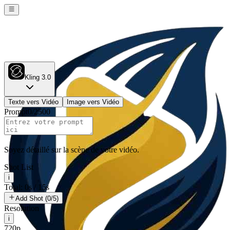
Kling 3.0
Texte vers Vidéo
Image vers Vidéo
Prompt
0
/
2500
Soyez détaillé sur la scène de votre vidéo.
Shot List
i
Total: 0s / 15s
Add Shot (0/5)
Resolution
i
720p