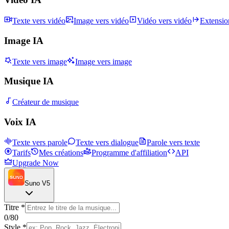
Texte vers vidéo
Image vers vidéo
Vidéo vers vidéo
Extensio
Image IA
Texte vers image
Image vers image
Musique IA
Créateur de musique
Voix IA
Texte vers parole
Texte vers dialogue
Parole vers texte
Tarifs
Mes créations
Programme d'affiliation
API
Upgrade Now
Suno V5
Titre
*
0
/80
Style
*