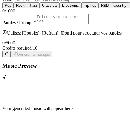
Pop
Rock
Jazz
Classical
Electronic
Hip-hop
R&B
Country
0
/1000
Paroles / Prompt
*
Utilisez [Couplet], [Refrain], [Pont] pour structurer vos paroles
0
/5000
Credits required:
10
Générer la musique
Music Preview
Your generated music will appear here