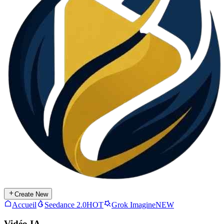
Create New
Accueil
Seedance 2.0
HOT
Grok Imagine
NEW
Vidéo IA