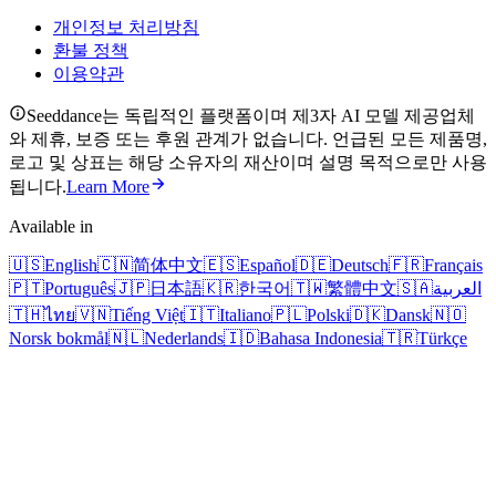
개인정보 처리방침
환불 정책
이용약관
Seeddance는 독립적인 플랫폼이며 제3자 AI 모델 제공업체
와 제휴, 보증 또는 후원 관계가 없습니다. 언급된 모든 제품명,
로고 및 상표는 해당 소유자의 재산이며 설명 목적으로만 사용
됩니다.
Learn More
Available in
🇺🇸
English
🇨🇳
简体中文
🇪🇸
Español
🇩🇪
Deutsch
🇫🇷
Français
🇵🇹
Português
🇯🇵
日本語
🇰🇷
한국어
🇹🇼
繁體中文
🇸🇦
العربية
🇹🇭
ไทย
🇻🇳
Tiếng Việt
🇮🇹
Italiano
🇵🇱
Polski
🇩🇰
Dansk
🇳🇴
Norsk bokmål
🇳🇱
Nederlands
🇮🇩
Bahasa Indonesia
🇹🇷
Türkçe