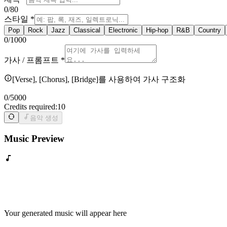
0
/80
스타일
*
Pop
Rock
Jazz
Classical
Electronic
Hip-hop
R&B
Country
0
/1000
가사 / 프롬프트
*
[Verse], [Chorus], [Bridge]를 사용하여 가사 구조화
0
/5000
Credits required:
10
음악 생성
Music Preview
Your generated music will appear here