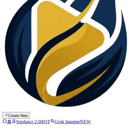
Create New
홈
Seedance 2.0
HOT
Grok Imagine
NEW