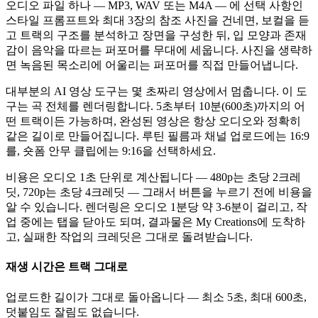
오디오 파일 하나 — MP3, WAV 또는 M4A — 에 선택 사항인
스타일 프롬프트와 최대 3장의 참조 사진을 건네면, 보컬을 듣
고 트랙의 구조를 분석하고 장면을 구성한 뒤, 입 모양과 존재
감이 음악을 따르는 퍼포머를 무대에 세웁니다. 사진을 생략하
면 녹음된 목소리에 어울리는 퍼포머를 직접 만들어냅니다.
대부분의 AI 영상 도구는 몇 초짜리 영상에서 멈춥니다. 이 도
구는 곡 전체를 렌더링합니다. 5초부터 10분(600초)까지의 어
떤 트랙이든 가능하며, 완성된 영상은 항상 오디오와 정확히
같은 길이로 만들어집니다. 루틴 필름과 채널 업로드에는 16:9
를, 숏폼 안무 클립에는 9:16을 선택하세요.
비용은 오디오 1초 단위로 계산됩니다 — 480p는 초당 2크레
딧, 720p는 초당 4크레딧 — 그래서 버튼을 누르기 전에 비용을
알 수 있습니다. 렌더링은 오디오 1분당 약 3-6분이 걸리고, 작
업 중에는 탭을 닫아도 되며, 결과물은 My Creations에 도착하
고, 실패한 작업의 크레딧은 그대로 돌려받습니다.
재생 시간은 트랙 그대로
업로드한 길이가 그대로 돌아옵니다 — 최소 5초, 최대 600초,
덧붙임도 잘림도 없습니다.