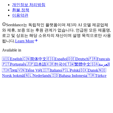
개인정보 처리방침
환불 정책
이용약관
Seeddance는 독립적인 플랫폼이며 제3자 AI 모델 제공업체
와 제휴, 보증 또는 후원 관계가 없습니다. 언급된 모든 제품명,
로고 및 상표는 해당 소유자의 재산이며 설명 목적으로만 사용
됩니다.
Learn More
Available in
🇺🇸
English
🇨🇳
简体中文
🇪🇸
Español
🇩🇪
Deutsch
🇫🇷
Français
🇵🇹
Português
🇯🇵
日本語
🇰🇷
한국어
🇹🇼
繁體中文
🇸🇦
العربية
🇹🇭
ไทย
🇻🇳
Tiếng Việt
🇮🇹
Italiano
🇵🇱
Polski
🇩🇰
Dansk
🇳🇴
Norsk bokmål
🇳🇱
Nederlands
🇮🇩
Bahasa Indonesia
🇹🇷
Türkçe