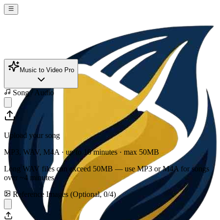
Music to Video Pro
Song / Audio
Upload your song
MP3, WAV, M4A · up to 10 minutes · max
50
MB
Long WAV files can exceed
50
MB — use MP3 or M4A for songs
over ~4 minutes
Reference Images (Optional,
0
/
4
)