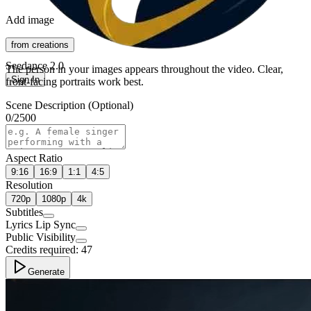
Add image
from creations
Seedance 2.0
The person in your images appears throughout the video. Clear,
Sign In
front-facing portraits work best.
Scene Description (Optional)
0
/
2500
Aspect Ratio
9:16
16:9
1:1
4:5
Resolution
720p
1080p
4k
Subtitles
Lyrics Lip Sync
Public Visibility
Credits required:
47
Generate