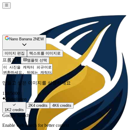
Nano Banana 2
NEW
이미지 편집
텍스트를 이미지로
프롬프트
템플릿 선택
만들고 싶은 이미지를 설명하세요
138
/5000
Resolution
2K
4
credits
4K
6
credits
1K
2
credits
Google Search
Enable web search for better context