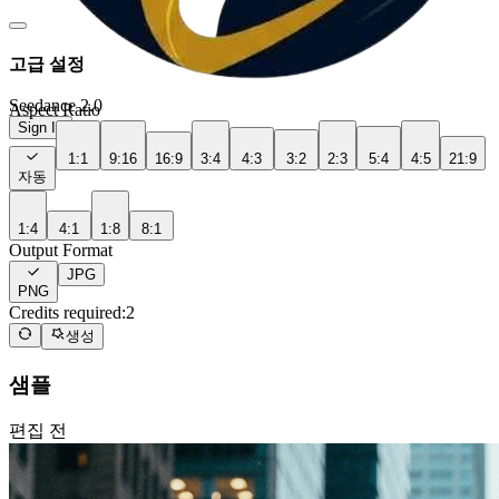
고급 설정
Seedance 2.0
Aspect Ratio
Sign In
1:1
9:16
16:9
3:4
4:3
3:2
2:3
5:4
4:5
21:9
자동
1:4
4:1
1:8
8:1
Output Format
JPG
PNG
Credits required:
2
생성
샘플
편집 전