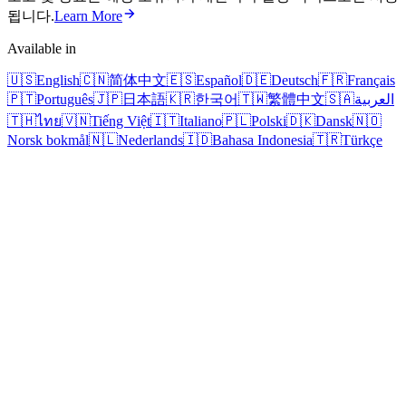
됩니다.
Learn More
Available in
🇺🇸
English
🇨🇳
简体中文
🇪🇸
Español
🇩🇪
Deutsch
🇫🇷
Français
🇵🇹
Português
🇯🇵
日本語
🇰🇷
한국어
🇹🇼
繁體中文
🇸🇦
العربية
🇹🇭
ไทย
🇻🇳
Tiếng Việt
🇮🇹
Italiano
🇵🇱
Polski
🇩🇰
Dansk
🇳🇴
Norsk bokmål
🇳🇱
Nederlands
🇮🇩
Bahasa Indonesia
🇹🇷
Türkçe