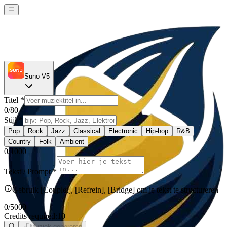
Suno V5
Titel
*
0
/80
Stijl
*
Pop
Rock
Jazz
Classical
Electronic
Hip-hop
R&B
Country
Folk
Ambient
0
/1000
Tekst / Prompt
*
Gebruik [Couplet], [Refrein], [Bridge] om je tekst te structureren
0
/5000
Credits required:
10
Muziek genereren