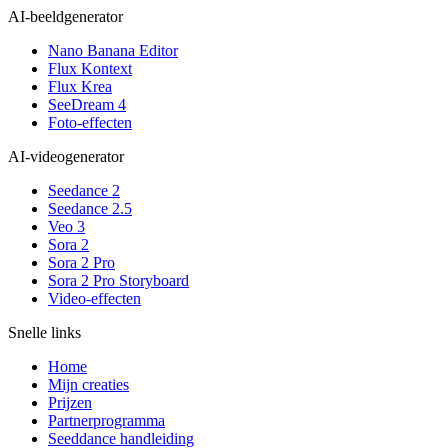
AI-beeldgenerator
Nano Banana Editor
Flux Kontext
Flux Krea
SeeDream 4
Foto-effecten
AI-videogenerator
Seedance 2
Seedance 2.5
Veo 3
Sora 2
Sora 2 Pro
Sora 2 Pro Storyboard
Video-effecten
Snelle links
Home
Mijn creaties
Prijzen
Partnerprogramma
Seeddance handleiding