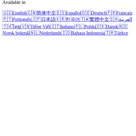
Available in
🇺🇸
English
🇨🇳
简体中文
🇪🇸
Español
🇩🇪
Deutsch
🇫🇷
Français
🇵🇹
Português
🇯🇵
日本語
🇰🇷
한국어
🇹🇼
繁體中文
🇸🇦
العربية
🇹🇭
ไทย
🇻🇳
Tiếng Việt
🇮🇹
Italiano
🇵🇱
Polski
🇩🇰
Dansk
🇳🇴
Norsk bokmål
🇳🇱
Nederlands
🇮🇩
Bahasa Indonesia
🇹🇷
Türkçe