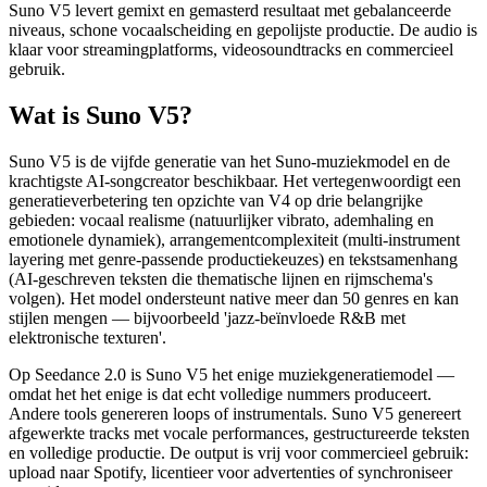
Suno V5 levert gemixt en gemasterd resultaat met gebalanceerde
niveaus, schone vocaalscheiding en gepolijste productie. De audio is
klaar voor streamingplatforms, videosoundtracks en commercieel
gebruik.
Wat is Suno V5?
Suno V5 is de vijfde generatie van het Suno-muziekmodel en de
krachtigste AI-songcreator beschikbaar. Het vertegenwoordigt een
generatieverbetering ten opzichte van V4 op drie belangrijke
gebieden: vocaal realisme (natuurlijker vibrato, ademhaling en
emotionele dynamiek), arrangementcomplexiteit (multi-instrument
layering met genre-passende productiekeuzes) en tekstsamenhang
(AI-geschreven teksten die thematische lijnen en rijmschema's
volgen). Het model ondersteunt native meer dan 50 genres en kan
stijlen mengen — bijvoorbeeld 'jazz-beïnvloede R&B met
elektronische texturen'.
Op Seedance 2.0 is Suno V5 het enige muziekgeneratiemodel —
omdat het het enige is dat echt volledige nummers produceert.
Andere tools genereren loops of instrumentals. Suno V5 genereert
afgewerkte tracks met vocale performances, gestructureerde teksten
en volledige productie. De output is vrij voor commercieel gebruik:
upload naar Spotify, licentieer voor advertenties of synchroniseer