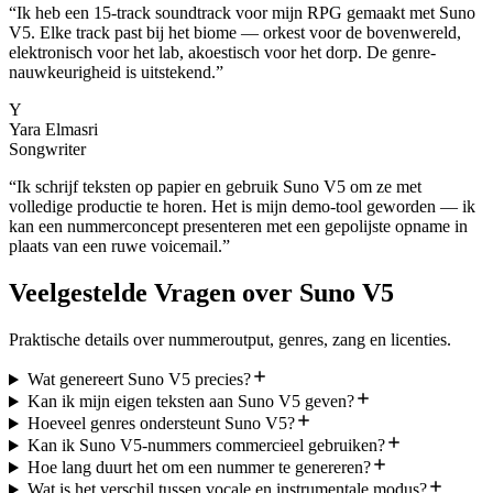
“
Ik heb een 15-track soundtrack voor mijn RPG gemaakt met Suno
V5. Elke track past bij het biome — orkest voor de bovenwereld,
elektronisch voor het lab, akoestisch voor het dorp. De genre-
nauwkeurigheid is uitstekend.
”
Y
Yara Elmasri
Songwriter
“
Ik schrijf teksten op papier en gebruik Suno V5 om ze met
volledige productie te horen. Het is mijn demo-tool geworden — ik
kan een nummerconcept presenteren met een gepolijste opname in
plaats van een ruwe voicemail.
”
Veelgestelde Vragen over Suno V5
Praktische details over nummeroutput, genres, zang en licenties.
Wat genereert Suno V5 precies?
Kan ik mijn eigen teksten aan Suno V5 geven?
Hoeveel genres ondersteunt Suno V5?
Kan ik Suno V5-nummers commercieel gebruiken?
Hoe lang duurt het om een nummer te genereren?
Wat is het verschil tussen vocale en instrumentale modus?