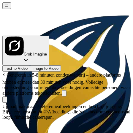
Grok Imagine
Text to Video
Image to Video
⚡
Genereren in 5-8 minuten zonder wachtrij – andere platforms
hebben er meer dan 30 minuten voor nodig. Volledige
ondersteuning voor referentieafbeeldingen van echte personen, waar
andere platforms tekortschieten.
Upload maximaal 7 referentieafbeeldingen en beschrijf je scène.
Bijv.: een persoon uit @Afbeelding1 die 's nachts door een neonstad
loopt, filmische camerapan.