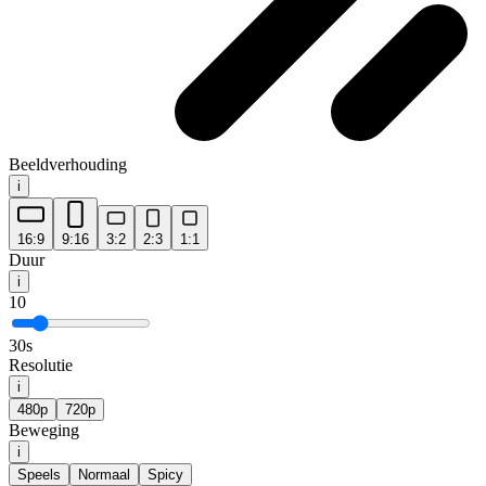
Beeldverhouding
i
16:9
9:16
3:2
2:3
1:1
Duur
i
10
30s
Resolutie
i
480p
720p
Beweging
i
Speels
Normaal
Spicy