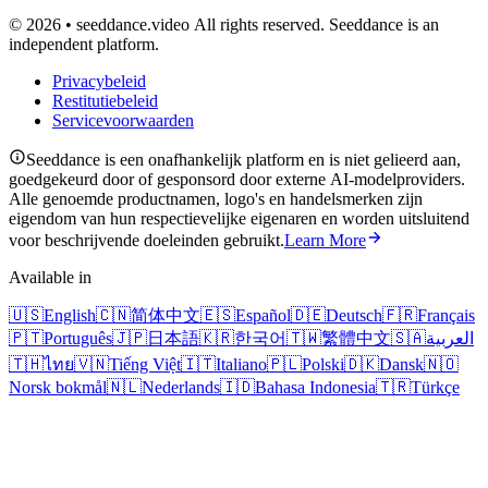
© 2026 • seeddance.video All rights reserved. Seeddance is an
independent platform.
Privacybeleid
Restitutiebeleid
Servicevoorwaarden
Seeddance is een onafhankelijk platform en is niet gelieerd aan,
goedgekeurd door of gesponsord door externe AI-modelproviders.
Alle genoemde productnamen, logo's en handelsmerken zijn
eigendom van hun respectievelijke eigenaren en worden uitsluitend
voor beschrijvende doeleinden gebruikt.
Learn More
Available in
🇺🇸
English
🇨🇳
简体中文
🇪🇸
Español
🇩🇪
Deutsch
🇫🇷
Français
🇵🇹
Português
🇯🇵
日本語
🇰🇷
한국어
🇹🇼
繁體中文
🇸🇦
العربية
🇹🇭
ไทย
🇻🇳
Tiếng Việt
🇮🇹
Italiano
🇵🇱
Polski
🇩🇰
Dansk
🇳🇴
Norsk bokmål
🇳🇱
Nederlands
🇮🇩
Bahasa Indonesia
🇹🇷
Türkçe