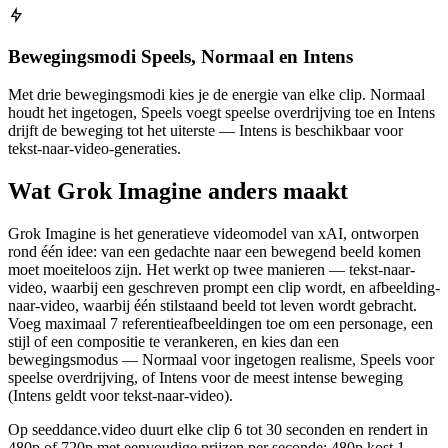
Bewegingsmodi Speels, Normaal en Intens
Met drie bewegingsmodi kies je de energie van elke clip. Normaal
houdt het ingetogen, Speels voegt speelse overdrijving toe en Intens
drijft de beweging tot het uiterste — Intens is beschikbaar voor
tekst-naar-video-generaties.
Wat Grok Imagine anders maakt
Grok Imagine is het generatieve videomodel van xAI, ontworpen
rond één idee: van een gedachte naar een bewegend beeld komen
moet moeiteloos zijn. Het werkt op twee manieren — tekst-naar-
video, waarbij een geschreven prompt een clip wordt, en afbeelding-
naar-video, waarbij één stilstaand beeld tot leven wordt gebracht.
Voeg maximaal 7 referentieafbeeldingen toe om een personage, een
stijl of een compositie te verankeren, en kies dan een
bewegingsmodus — Normaal voor ingetogen realisme, Speels voor
speelse overdrijving, of Intens voor de meest intense beweging
(Intens geldt voor tekst-naar-video).
Op seeddance.video duurt elke clip 6 tot 30 seconden en rendert in
480p of 720p met eenvoudige prijzen per seconde: 480p kost 1