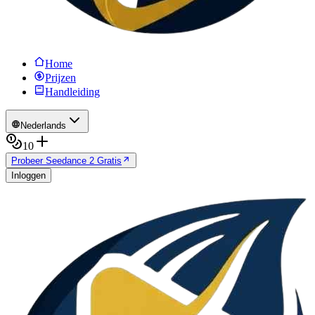
Home
Prijzen
Handleiding
Nederlands
10
Probeer Seedance 2 Gratis
Inloggen