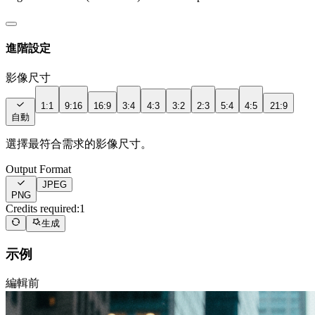
進階設定
影像尺寸
1:1
9:16
16:9
3:4
4:3
3:2
2:3
5:4
4:5
21:9
自動
選擇最符合需求的影像尺寸。
Output Format
JPEG
PNG
Credits required:
1
生成
示例
編輯前