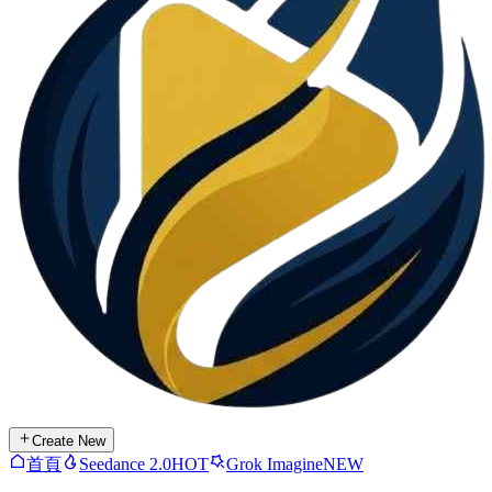
Create New
首頁
Seedance 2.0
HOT
Grok Imagine
NEW