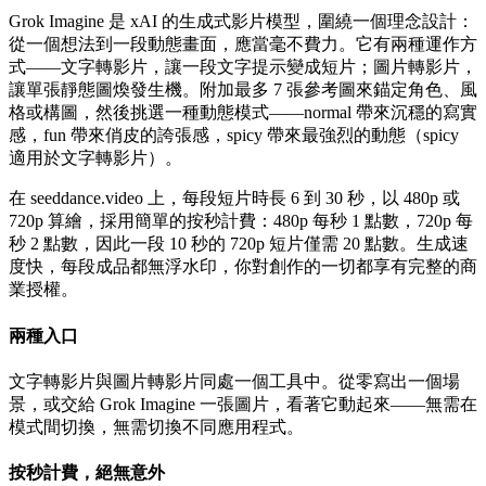
Grok Imagine 是 xAI 的生成式影片模型，圍繞一個理念設計：
從一個想法到一段動態畫面，應當毫不費力。它有兩種運作方
式——文字轉影片，讓一段文字提示變成短片；圖片轉影片，
讓單張靜態圖煥發生機。附加最多 7 張參考圖來錨定角色、風
格或構圖，然後挑選一種動態模式——normal 帶來沉穩的寫實
感，fun 帶來俏皮的誇張感，spicy 帶來最強烈的動態（spicy
適用於文字轉影片）。
在 seeddance.video 上，每段短片時長 6 到 30 秒，以 480p 或
720p 算繪，採用簡單的按秒計費：480p 每秒 1 點數，720p 每
秒 2 點數，因此一段 10 秒的 720p 短片僅需 20 點數。生成速
度快，每段成品都無浮水印，你對創作的一切都享有完整的商
業授權。
兩種入口
文字轉影片與圖片轉影片同處一個工具中。從零寫出一個場
景，或交給 Grok Imagine 一張圖片，看著它動起來——無需在
模式間切換，無需切換不同應用程式。
按秒計費，絕無意外