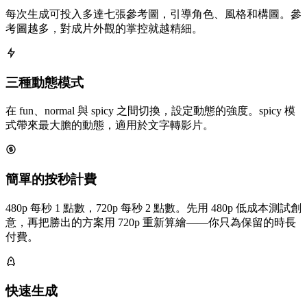
每次生成可投入多達七張參考圖，引導角色、風格和構圖。參
考圖越多，對成片外觀的掌控就越精細。
三種動態模式
在 fun、normal 與 spicy 之間切換，設定動態的強度。spicy 模
式帶來最大膽的動態，適用於文字轉影片。
簡單的按秒計費
480p 每秒 1 點數，720p 每秒 2 點數。先用 480p 低成本測試創
意，再把勝出的方案用 720p 重新算繪——你只為保留的時長
付費。
快速生成