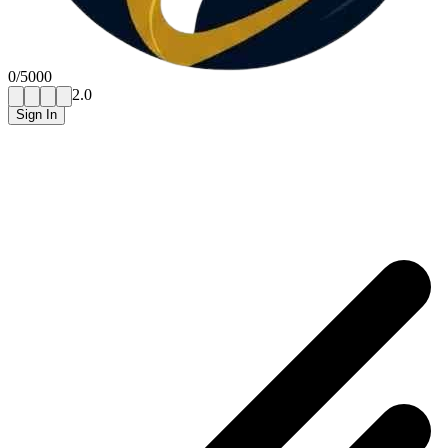
0
/
5000
Seedance 2.0
Sign In