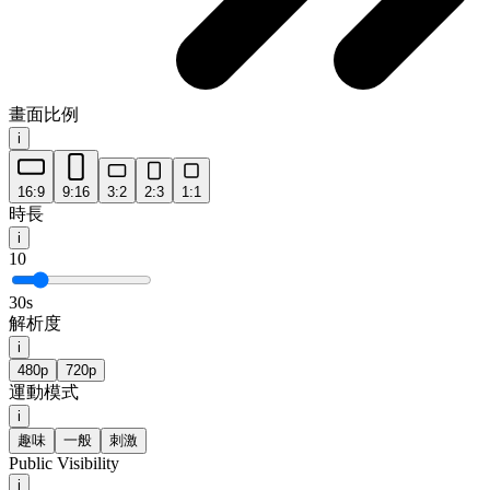
畫面比例
i
16:9
9:16
3:2
2:3
1:1
時長
i
10
30s
解析度
i
480p
720p
運動模式
i
趣味
一般
刺激
Public Visibility
i