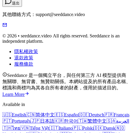
送出
其他聯絡方式：support@seeddance.video
© 2026 • seeddance.video All rights reserved. Seeddance is an
independent platform.
隱私權政策
退款政策
服務條款
Seeddance 是一個獨立平台，與任何第三方 AI 模型提供商
無關聯、無背書、無贊助關係。本網站提及的所有產品名稱、
標識和商標均為其各自所有者的財產，僅用於描述目的。
Learn More
Available in
🇺🇸
English
🇨🇳
简体中文
🇪🇸
Español
🇩🇪
Deutsch
🇫🇷
Français
🇵🇹
Português
🇯🇵
日本語
🇰🇷
한국어
🇹🇼
繁體中文
🇸🇦
العربية
🇹🇭
ไทย
🇻🇳
Tiếng Việt
🇮🇹
Italiano
🇵🇱
Polski
🇩🇰
Dansk
🇳🇴