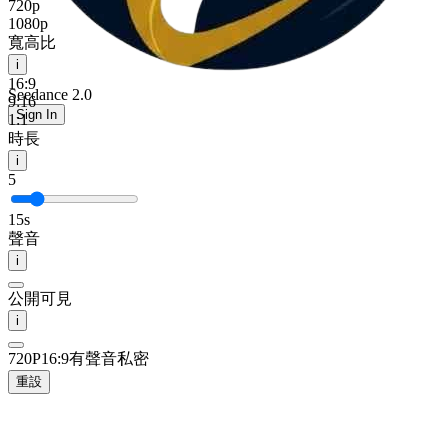
720p
1080p
寬高比
i
16:9
Seedance 2.0
9:16
Sign In
1:1
時長
i
5
15s
聲音
i
公開可見
i
720P
16:9
有聲音
私密
重設