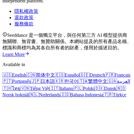
independent platform.
隱私權政策
退款政策
服務條款
Seeddance 是一個獨立平台，與任何第三方 AI 模型提供商
無關聯、無背書、無贊助關係。本網站提及的所有產品名稱、
標識和商標均為其各自所有者的財產，僅用於描述目的。
Learn More
Available in
🇺🇸
English
🇨🇳
简体中文
🇪🇸
Español
🇩🇪
Deutsch
🇫🇷
Français
🇵🇹
Português
🇯🇵
日本語
🇰🇷
한국어
🇹🇼
繁體中文
🇸🇦
العربية
🇹🇭
ไทย
🇻🇳
Tiếng Việt
🇮🇹
Italiano
🇵🇱
Polski
🇩🇰
Dansk
🇳🇴
Norsk bokmål
🇳🇱
Nederlands
🇮🇩
Bahasa Indonesia
🇹🇷
Türkçe