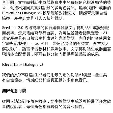
音不同，文字轉對話生成器為腳本中的每個角色指派獨特的聲
音，創造出如同真實對話般的多角色音訊。驅動我們生成器的
ElevenLabs Dialogue v3 模型理解對話模式、情感背景和自然
輪換，產生真實且引人入勝的對話。
Seedance 2.0 透過簡單的多行編輯器讓文字轉對話生成變得輕
而易舉。您只需編寫每行台詞、為每位說話者指派聲音，AI
就會產生具有自然節奏和表達的完整對話。內容創作者使用文
字轉對話製作 Podcast 節目、帶角色聲音的有聲書、多主持人
解說影片、語言學習教材和戲劇敘事。文字轉對話生成器無需
聘請多位配音員，即可在數分鐘內提供專業品質的成果。
ElevenLabs Dialogue v3
我們的文字轉對話生成器使用最先進的對話AI模型，產生具
有自然節奏、情感細節和逼真互動的多角色音訊。
無限創意可能
從兩人訪談到多角色故事，文字轉對話生成器可擴展至任意數
量的說話者，每個角色都有獨特的聲音和個性。