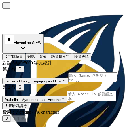
ElevenLabs
NEW
文字轉語音
對話
音效
語音轉文字
噪音去除
對話內容
0/5000 字元總計
第 1 行
James
·
Husky, Engaging and Bold
第 2 行
Arabella
·
Mysterious and Emotive
新增對話行
費用：
7 credits / 1K characters
生成