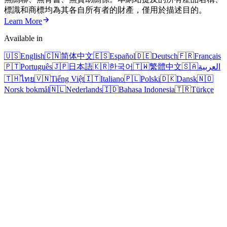
標識和商標均為其各自所有者的財產，僅用於描述目的。
Learn More
Available in
🇺🇸
English
🇨🇳
简体中文
🇪🇸
Español
🇩🇪
Deutsch
🇫🇷
Français
🇵🇹
Português
🇯🇵
日本語
🇰🇷
한국어
🇹🇼
繁體中文
🇸🇦
العربية
🇹🇭
ไทย
🇻🇳
Tiếng Việt
🇮🇹
Italiano
🇵🇱
Polski
🇩🇰
Dansk
🇳🇴
Norsk bokmål
🇳🇱
Nederlands
🇮🇩
Bahasa Indonesia
🇹🇷
Türkçe