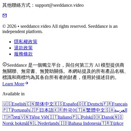
其他聯絡方式：support@seeddance.video
© 2026 • seeddance.video All rights reserved. Seeddance is an
independent platform.
隱私權政策
退款政策
服務條款
Seeddance 是一個獨立平台，與任何第三方 AI 模型提供商
無關聯、無背書、無贊助關係。本網站提及的所有產品名稱、
標識和商標均為其各自所有者的財產，僅用於描述目的。
Learn More
Available in
🇺🇸
English
🇨🇳
简体中文
🇪🇸
Español
🇩🇪
Deutsch
🇫🇷
Français
🇵🇹
Português
🇯🇵
日本語
🇰🇷
한국어
🇹🇼
繁體中文
🇸🇦
العربية
🇹🇭
ไทย
🇻🇳
Tiếng Việt
🇮🇹
Italiano
🇵🇱
Polski
🇩🇰
Dansk
🇳🇴
Norsk bokmål
🇳🇱
Nederlands
🇮🇩
Bahasa Indonesia
🇹🇷
Türkçe