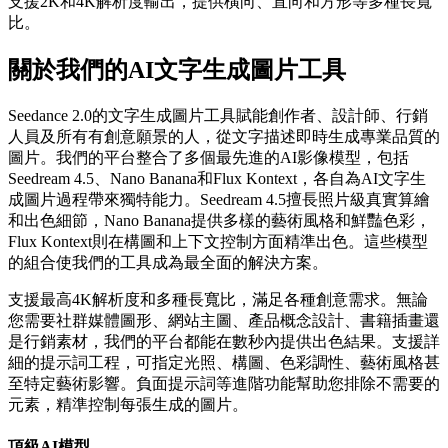
支援2K和4K解析度輸出，提供橫向、直向和方形等多種長寬
比。
關於我們的AI文字生成圖片工具
Seedance 2.0的文字生成圖片工具賦能創作者、設計師、行銷
人員及所有有創意願景的人，從文字描述即時生成專業品質的
圖片。我們的平台整合了多個最先進的AI影像模型，包括
Seedream 4.5、Nano Banana和Flux Kontext，各自為AI文字生
成圖片過程帶來獨特能力。Seedream 4.5擅長照片級真實算繪
和出色細節，Nano Banana提供多樣的藝術風格和鮮豔色彩，
Flux Kontext則在構圖和上下文控制方面精準出色。這些模型
的組合使我們的工具成為最全面的解決方案。
支援最高4K解析度和多種長寬比，滿足各種創意需求。無論
您需要社群媒體圖形、網站主圖、產品概念設計、書籍插畫還
是行銷素材，我們的平台都能在數秒內提供出色結果。支援詳
細的提示詞工程，可指定光照、構圖、色彩調性、藝術風格甚
至特定藝術影響。負面提示詞等進階功能幫助您排除不需要的
元素，精準控制每張生成的圖片。
頂級AI模型