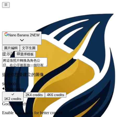
Nano Banana 2
NEW
圖片編輯
文字生圖
提示詞
選擇模板
描述你想要建立的圖像
98
/5000
Resolution
2K
4
credits
4K
6
credits
1K
2
credits
Google Search
Enable web search for better context