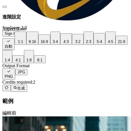
進階設定
Seedance 2.0
Aspect Ratio
Sign In
1:1
9:16
16:9
3:4
4:3
3:2
2:3
5:4
4:5
21:9
自動
1:4
4:1
1:8
8:1
Output Format
JPG
PNG
Credits required:
2
生成
範例
編輯前