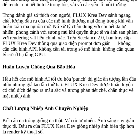
để render chi tiết tinh tế trong tóc, vải và các yếu tố môi trường.
Trong đánh giá sở thích con người, FLUX Krea Dev sánh ngang
chất lượng đầu ra của các mô hình thương mại đóng trong khi vẫn
hoàn toàn mã nguồn mở. Nó xử lý chân dung với chi tiết da tự
nhiên, phong cảnh với sương mù khí quyển thực tế và ảnh sản phẩm
với rendering vật liệu chính xác. Trên Seedance 2.0, bạn truy cập
FLUX Krea Dev thông qua giao diện prompt đơn giản — không
cần cấu hình API, không cần tải trọng số mô hình, không cần quản
lý cơ sở hạ tầng GPU.
Huấn Luyện Chống Quá Bão Hòa
Hầu hết các mô hình AI tối ưu hóa 'punch' thị giác ấn tượng lần đầu
nhìn nhưng giả tạo lần thứ hai. FLUX Krea Dev được huấn luyện
có chủ đích để tạo ra màu sắc và tương phản tiết chế, chân thực về
mặt nhiếp ảnh.
Chất Lượng Nhiếp Ảnh Chuyên Nghiệp
Kết cấu da trông giống da thật. Vải rủ tự nhiên. Ánh sáng suy giảm
thực tế. Đầu ra của FLUX Krea Dev giống nhiếp ảnh biên tập hơn
là render kỹ thuật số.