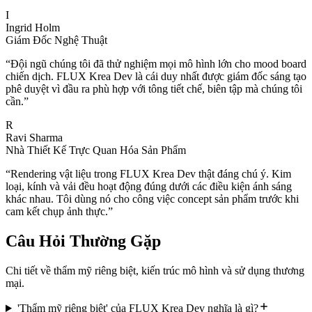
I
Ingrid Holm
Giám Đốc Nghệ Thuật
“
Đội ngũ chúng tôi đã thử nghiệm mọi mô hình lớn cho mood board
chiến dịch. FLUX Krea Dev là cái duy nhất được giám đốc sáng tạo
phê duyệt vì đầu ra phù hợp với tông tiết chế, biên tập mà chúng tôi
cần.
”
R
Ravi Sharma
Nhà Thiết Kế Trực Quan Hóa Sản Phẩm
“
Rendering vật liệu trong FLUX Krea Dev thật đáng chú ý. Kim
loại, kính và vải đều hoạt động đúng dưới các điều kiện ánh sáng
khác nhau. Tôi dùng nó cho công việc concept sản phẩm trước khi
cam kết chụp ảnh thực.
”
Câu Hỏi Thường Gặp
Chi tiết về thẩm mỹ riêng biệt, kiến trúc mô hình và sử dụng thương
mại.
'Thẩm mỹ riêng biệt' của FLUX Krea Dev nghĩa là gì?