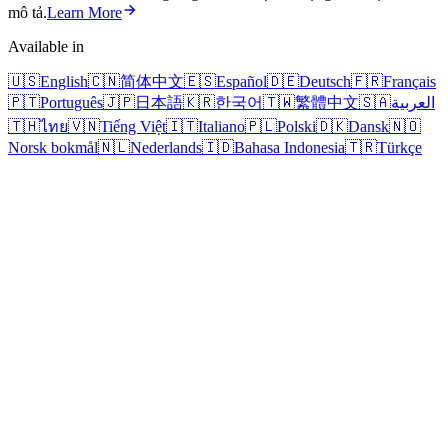
mô tả.
Learn More
Available in
🇺🇸
English
🇨🇳
简体中文
🇪🇸
Español
🇩🇪
Deutsch
🇫🇷
Français
🇵🇹
Português
🇯🇵
日本語
🇰🇷
한국어
🇹🇼
繁體中文
🇸🇦
العربية
🇹🇭
ไทย
🇻🇳
Tiếng Việt
🇮🇹
Italiano
🇵🇱
Polski
🇩🇰
Dansk
🇳🇴
Norsk bokmål
🇳🇱
Nederlands
🇮🇩
Bahasa Indonesia
🇹🇷
Türkçe