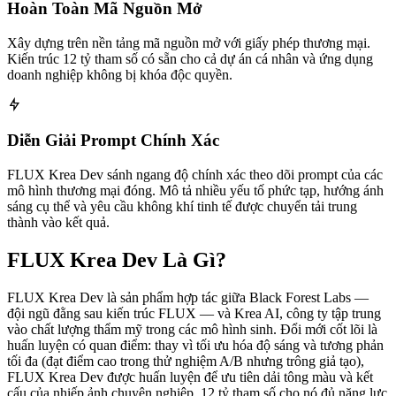
Hoàn Toàn Mã Nguồn Mở
Xây dựng trên nền tảng mã nguồn mở với giấy phép thương mại.
Kiến trúc 12 tỷ tham số có sẵn cho cả dự án cá nhân và ứng dụng
doanh nghiệp không bị khóa độc quyền.
Diễn Giải Prompt Chính Xác
FLUX Krea Dev sánh ngang độ chính xác theo dõi prompt của các
mô hình thương mại đóng. Mô tả nhiều yếu tố phức tạp, hướng ánh
sáng cụ thể và yêu cầu không khí tinh tế được chuyển tải trung
thành vào kết quả.
FLUX Krea Dev Là Gì?
FLUX Krea Dev là sản phẩm hợp tác giữa Black Forest Labs —
đội ngũ đằng sau kiến trúc FLUX — và Krea AI, công ty tập trung
vào chất lượng thẩm mỹ trong các mô hình sinh. Đổi mới cốt lõi là
huấn luyện có quan điểm: thay vì tối ưu hóa độ sáng và tương phản
tối đa (đạt điểm cao trong thử nghiệm A/B nhưng trông giả tạo),
FLUX Krea Dev được huấn luyện để ưu tiên dải tông màu và kết
cấu của nhiếp ảnh chuyên nghiệp. 12 tỷ tham số cho nó đủ năng lực