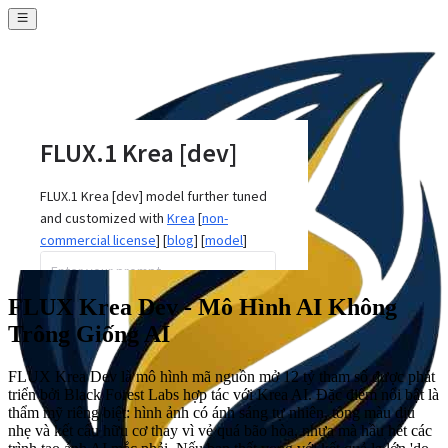
FLUX Krea Dev - Mô Hình AI Không
Trông Giống AI
FLUX Krea Dev là mô hình mã nguồn mở 12 tỷ tham số được phát
triển bởi Black Forest Labs hợp tác với Krea AI. Đặc điểm nổi bật là
thẩm mỹ riêng biệt: hình ảnh có ánh sáng tự nhiên, tông màu dịu
nhẹ và kết cấu hữu cơ thay vì vẻ quá bão hòa, nhựa mà hầu hết các