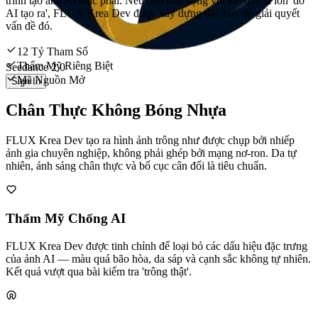
trình tạo ảnh AI mắc phải. Nếu bạn thất vọng với kết quả la lớn 'do
AI tạo ra', FLUX Krea Dev được xây dựng đặc biệt để giải quyết
vấn đề đó.
12 Tỷ Tham Số
Thẩm Mỹ Riêng Biệt
Seedance 2.0
Mã Nguồn Mở
Sign In
Chân Thực Không Bóng Nhựa
FLUX Krea Dev tạo ra hình ảnh trông như được chụp bởi nhiếp
ảnh gia chuyên nghiệp, không phải ghép bởi mạng nơ-ron. Da tự
nhiên, ánh sáng chân thực và bố cục cân đối là tiêu chuẩn.
Thẩm Mỹ Chống AI
FLUX Krea Dev được tinh chỉnh để loại bỏ các dấu hiệu đặc trưng
của ảnh AI — màu quá bão hòa, da sáp và cạnh sắc không tự nhiên.
Kết quả vượt qua bài kiểm tra 'trông thật'.