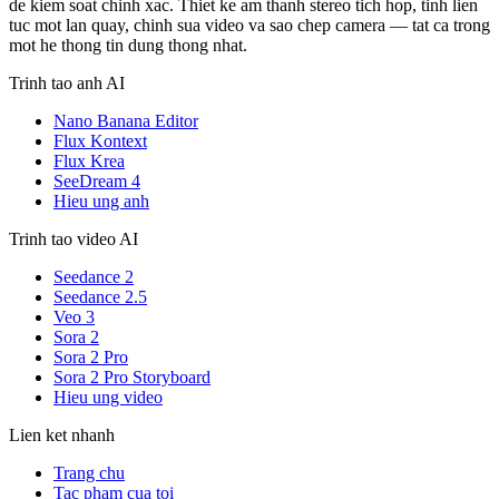
de kiem soat chinh xac. Thiet ke am thanh stereo tich hop, tinh lien
tuc mot lan quay, chinh sua video va sao chep camera — tat ca trong
mot he thong tin dung thong nhat.
Trinh tao anh AI
Nano Banana Editor
Flux Kontext
Flux Krea
SeeDream 4
Hieu ung anh
Trinh tao video AI
Seedance 2
Seedance 2.5
Veo 3
Sora 2
Sora 2 Pro
Sora 2 Pro Storyboard
Hieu ung video
Lien ket nhanh
Trang chu
Tac pham cua toi