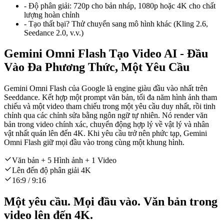
-
Độ phân giải:
720p cho bản nháp, 1080p hoặc 4K cho chất
lượng hoàn chỉnh
-
Tạo thất bại? Thử chuyển sang mô hình khác (Kling 2.6,
Seedance 2.0, v.v.)
Gemini Omni Flash Tạo Video AI - Đầu
Vào Đa Phương Thức, Một Yêu Cầu
Gemini Omni Flash của Google là engine giàu đầu vào nhất trên
Seeddance. Kết hợp một prompt văn bản, tối đa năm hình ảnh tham
chiếu và một video tham chiếu trong một yêu cầu duy nhất, rồi tinh
chỉnh qua các chỉnh sửa bằng ngôn ngữ tự nhiên. Nó render văn
bản trong video chính xác, chuyển động hợp lý về vật lý và nhân
vật nhất quán lên đến 4K. Khi yêu cầu trở nên phức tạp, Gemini
Omni Flash giữ mọi đầu vào trong cùng một khung hình.
Văn bản + 5 Hình ảnh + 1 Video
Lên đến độ phân giải 4K
16:9 / 9:16
Một yêu cầu. Mọi đầu vào. Văn bản trong
video lên đến 4K.