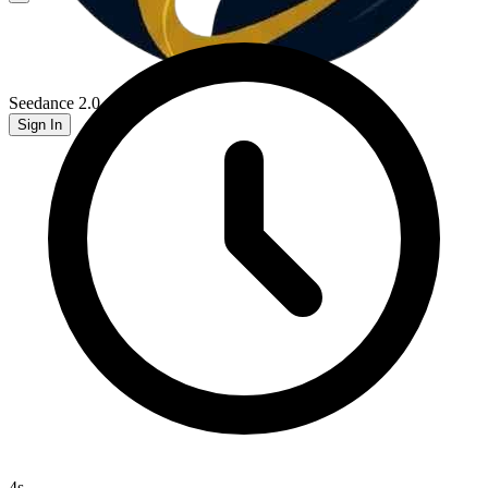
Seedance 2.0
Sign In
4
s