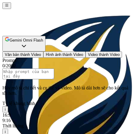
Gemini Omni Flash
Văn bản thành Video
Hình ảnh thành Video
Video thành Video
Prompt
0
/
2000
Hãy mô tả chi tiết và cụ thể về video. Mô tả dài hơn sẽ cho kết quả
tốt hơn.
Tỷ lệ khung hình
i
16:9
9:16
Thời lượng
i