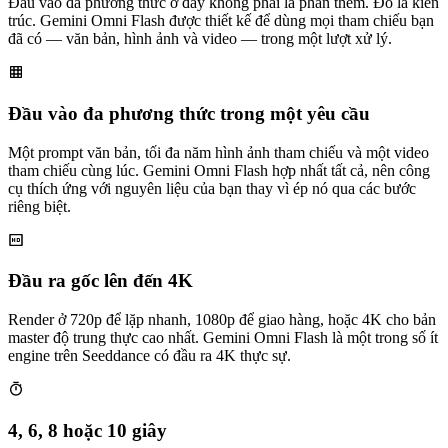
Đầu vào đa phương thức ở đây không phải là phần thêm. Đó là kiến
trúc. Gemini Omni Flash được thiết kế để dùng mọi tham chiếu bạn
đã có — văn bản, hình ảnh và video — trong một lượt xử lý.
Đầu vào đa phương thức trong một yêu cầu
Một prompt văn bản, tối đa năm hình ảnh tham chiếu và một video
tham chiếu cùng lúc. Gemini Omni Flash hợp nhất tất cả, nên công
cụ thích ứng với nguyên liệu của bạn thay vì ép nó qua các bước
riêng biệt.
Đầu ra gốc lên đến 4K
Render ở 720p để lặp nhanh, 1080p để giao hàng, hoặc 4K cho bản
master độ trung thực cao nhất. Gemini Omni Flash là một trong số ít
engine trên Seeddance có đầu ra 4K thực sự.
4, 6, 8 hoặc 10 giây