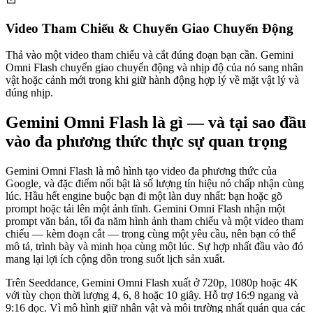
Video Tham Chiếu & Chuyển Giao Chuyển Động
Thả vào một video tham chiếu và cắt đúng đoạn bạn cần. Gemini
Omni Flash chuyển giao chuyển động và nhịp độ của nó sang nhân
vật hoặc cảnh mới trong khi giữ hành động hợp lý về mặt vật lý và
đúng nhịp.
Gemini Omni Flash là gì — và tại sao đầu
vào đa phương thức thực sự quan trọng
Gemini Omni Flash là mô hình tạo video đa phương thức của
Google, và đặc điểm nổi bật là số lượng tín hiệu nó chấp nhận cùng
lúc. Hầu hết engine buộc bạn đi một làn duy nhất: bạn hoặc gõ
prompt hoặc tải lên một ảnh tĩnh. Gemini Omni Flash nhận một
prompt văn bản, tối đa năm hình ảnh tham chiếu và một video tham
chiếu — kèm đoạn cắt — trong cùng một yêu cầu, nên bạn có thể
mô tả, trình bày và minh họa cùng một lúc. Sự hợp nhất đầu vào đó
mang lại lợi ích cộng dồn trong suốt lịch sản xuất.
Trên Seeddance, Gemini Omni Flash xuất ở 720p, 1080p hoặc 4K
với tùy chọn thời lượng 4, 6, 8 hoặc 10 giây. Hỗ trợ 16:9 ngang và
9:16 dọc. Vì mô hình giữ nhân vật và môi trường nhất quán qua các