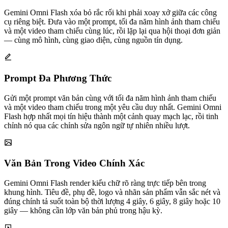
Gemini Omni Flash xóa bỏ rắc rối khi phải xoay xở giữa các công
cụ riêng biệt. Đưa vào một prompt, tối đa năm hình ảnh tham chiếu
và một video tham chiếu cùng lúc, rồi lặp lại qua hội thoại đơn giản
— cùng mô hình, cùng giao diện, cùng nguồn tín dụng.
Prompt Đa Phương Thức
Gửi một prompt văn bản cùng với tối đa năm hình ảnh tham chiếu
và một video tham chiếu trong một yêu cầu duy nhất. Gemini Omni
Flash hợp nhất mọi tín hiệu thành một cảnh quay mạch lạc, rồi tinh
chỉnh nó qua các chỉnh sửa ngôn ngữ tự nhiên nhiều lượt.
Văn Bản Trong Video Chính Xác
Gemini Omni Flash render kiểu chữ rõ ràng trực tiếp bên trong
khung hình. Tiêu đề, phụ đề, logo và nhãn sản phẩm vẫn sắc nét và
đúng chính tả suốt toàn bộ thời lượng 4 giây, 6 giây, 8 giây hoặc 10
giây — không cần lớp văn bản phủ trong hậu kỳ.