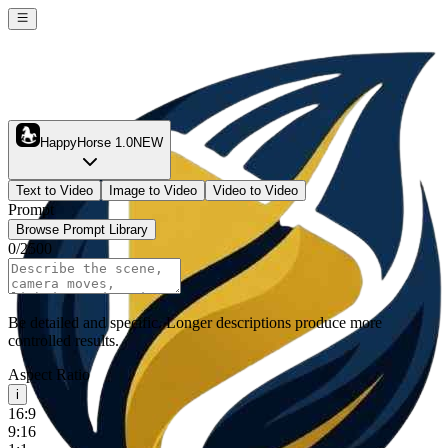
HappyHorse 1.0
NEW
Text to Video
Image to Video
Video to Video
Prompt
Browse Prompt Library
0
/
2500
Be detailed and specific. Longer descriptions produce more
controlled results.
Aspect Ratio
i
16:9
9:16