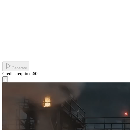
Generate
Credits required:
60
i