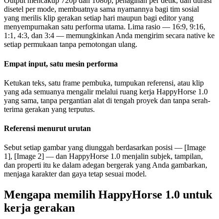
Output mencakup 720p dan 1080p, penagihan per detik, dan durasi
disetel per mode, membuatnya sama nyamannya bagi tim sosial
yang merilis klip gerakan setiap hari maupun bagi editor yang
menyempurnakan satu performa utama. Lima rasio — 16:9, 9:16,
1:1, 4:3, dan 3:4 — memungkinkan Anda mengirim secara native ke
setiap permukaan tanpa pemotongan ulang.
Empat input, satu mesin performa
Ketukan teks, satu frame pembuka, tumpukan referensi, atau klip
yang ada semuanya mengalir melalui ruang kerja HappyHorse 1.0
yang sama, tanpa pergantian alat di tengah proyek dan tanpa serah-
terima gerakan yang terputus.
Referensi menurut urutan
Sebut setiap gambar yang diunggah berdasarkan posisi — [Image
1], [Image 2] — dan HappyHorse 1.0 menjalin subjek, tampilan,
dan properti itu ke dalam adegan bergerak yang Anda gambarkan,
menjaga karakter dan gaya tetap sesuai model.
Mengapa memilih HappyHorse 1.0 untuk
kerja gerakan