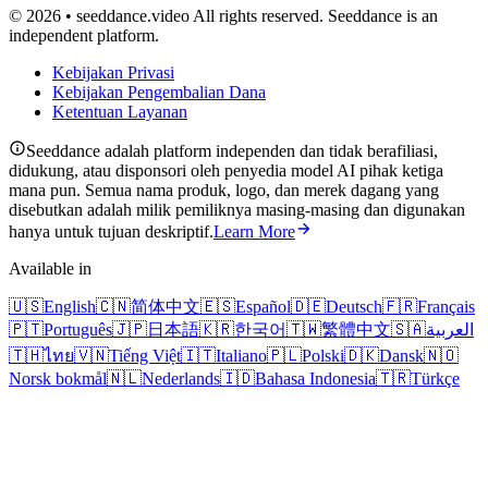
© 2026 • seeddance.video All rights reserved. Seeddance is an
independent platform.
Kebijakan Privasi
Kebijakan Pengembalian Dana
Ketentuan Layanan
Seeddance adalah platform independen dan tidak berafiliasi,
didukung, atau disponsori oleh penyedia model AI pihak ketiga
mana pun. Semua nama produk, logo, dan merek dagang yang
disebutkan adalah milik pemiliknya masing-masing dan digunakan
hanya untuk tujuan deskriptif.
Learn More
Available in
🇺🇸
English
🇨🇳
简体中文
🇪🇸
Español
🇩🇪
Deutsch
🇫🇷
Français
🇵🇹
Português
🇯🇵
日本語
🇰🇷
한국어
🇹🇼
繁體中文
🇸🇦
العربية
🇹🇭
ไทย
🇻🇳
Tiếng Việt
🇮🇹
Italiano
🇵🇱
Polski
🇩🇰
Dansk
🇳🇴
Norsk bokmål
🇳🇱
Nederlands
🇮🇩
Bahasa Indonesia
🇹🇷
Türkçe