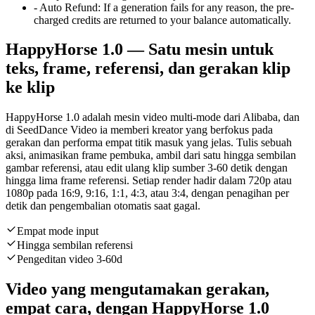
-
Auto Refund
:
If a generation fails for any reason, the pre-
charged credits are returned to your balance automatically.
HappyHorse 1.0 — Satu mesin untuk
teks, frame, referensi, dan gerakan klip
ke klip
HappyHorse 1.0 adalah mesin video multi-mode dari Alibaba, dan
di SeedDance Video ia memberi kreator yang berfokus pada
gerakan dan performa empat titik masuk yang jelas. Tulis sebuah
aksi, animasikan frame pembuka, ambil dari satu hingga sembilan
gambar referensi, atau edit ulang klip sumber 3-60 detik dengan
hingga lima frame referensi. Setiap render hadir dalam 720p atau
1080p pada 16:9, 9:16, 1:1, 4:3, atau 3:4, dengan penagihan per
detik dan pengembalian otomatis saat gagal.
Empat mode input
Hingga sembilan referensi
Pengeditan video 3-60d
Video yang mengutamakan gerakan,
empat cara, dengan HappyHorse 1.0