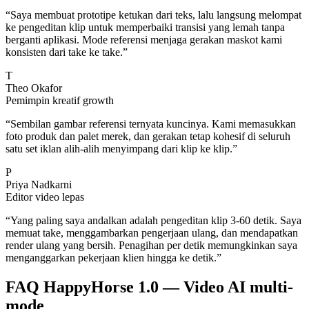
“
Saya membuat prototipe ketukan dari teks, lalu langsung melompat
ke pengeditan klip untuk memperbaiki transisi yang lemah tanpa
berganti aplikasi. Mode referensi menjaga gerakan maskot kami
konsisten dari take ke take.
”
T
Theo Okafor
Pemimpin kreatif growth
“
Sembilan gambar referensi ternyata kuncinya. Kami memasukkan
foto produk dan palet merek, dan gerakan tetap kohesif di seluruh
satu set iklan alih-alih menyimpang dari klip ke klip.
”
P
Priya Nadkarni
Editor video lepas
“
Yang paling saya andalkan adalah pengeditan klip 3-60 detik. Saya
memuat take, menggambarkan pengerjaan ulang, dan mendapatkan
render ulang yang bersih. Penagihan per detik memungkinkan saya
menganggarkan pekerjaan klien hingga ke detik.
”
FAQ HappyHorse 1.0 — Video AI multi-
mode