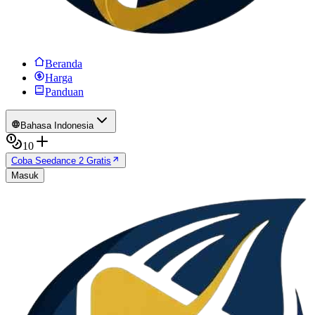
Beranda
Harga
Panduan
Bahasa Indonesia
10
Coba Seedance 2 Gratis
Masuk