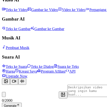
Teks ke Video
Gambar ke Video
Video ke Video
Perpanjang
Gambar AI
Teks ke Gambar
Gambar ke Gambar
Musik AI
Pembuat Musik
Suara AI
Teks ke Suara
Teks ke Dialog
Suara ke Teks
Harga
Kreasi Saya
Program Afiliasi
API
Upgrade Now
0
/
2000
Generate