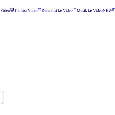
 Video
Transisi Video
Referensi ke Video
Musik ke Video
NEW