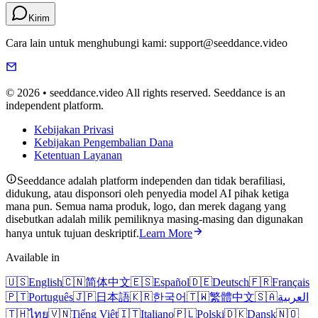
Kirim
Cara lain untuk menghubungi kami: support@seeddance.video
© 2026 • seeddance.video All rights reserved. Seeddance is an
independent platform.
Kebijakan Privasi
Kebijakan Pengembalian Dana
Ketentuan Layanan
Seeddance adalah platform independen dan tidak berafiliasi,
didukung, atau disponsori oleh penyedia model AI pihak ketiga
mana pun. Semua nama produk, logo, dan merek dagang yang
disebutkan adalah milik pemiliknya masing-masing dan digunakan
hanya untuk tujuan deskriptif.
Learn More
Available in
🇺🇸
English
🇨🇳
简体中文
🇪🇸
Español
🇩🇪
Deutsch
🇫🇷
Français
🇵🇹
Português
🇯🇵
日本語
🇰🇷
한국어
🇹🇼
繁體中文
🇸🇦
العربية
🇹🇭
ไทย
🇻🇳
Tiếng Việt
🇮🇹
Italiano
🇵🇱
Polski
🇩🇰
Dansk
🇳🇴