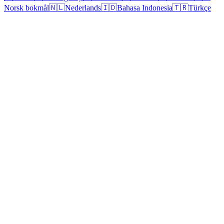
Norsk bokmål
🇳🇱
Nederlands
🇮🇩
Bahasa Indonesia
🇹🇷
Türkçe