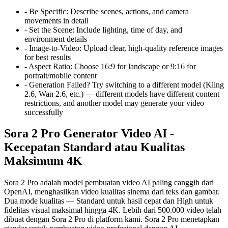
-
Be Specific: Describe scenes, actions, and camera
movements in detail
-
Set the Scene: Include lighting, time of day, and
environment details
-
Image-to-Video: Upload clear, high-quality reference images
for best results
-
Aspect Ratio: Choose 16:9 for landscape or 9:16 for
portrait/mobile content
-
Generation Failed? Try switching to a different model (Kling
2.6, Wan 2.6, etc.) — different models have different content
restrictions, and another model may generate your video
successfully
Sora 2 Pro Generator Video AI -
Kecepatan Standard atau Kualitas
Maksimum 4K
Sora 2 Pro adalah model pembuatan video AI paling canggih dari
OpenAI, menghasilkan video kualitas sinema dari teks dan gambar.
Dua mode kualitas — Standard untuk hasil cepat dan High untuk
fidelitas visual maksimal hingga 4K. Lebih dari 500.000 video telah
dibuat dengan Sora 2 Pro di platform kami. Sora 2 Pro menetapkan