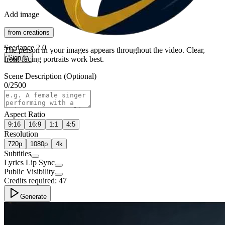
Add image
from creations
Seedance 2.0
The person in your images appears throughout the video. Clear,
Sign In
front-facing portraits work best.
Scene Description (Optional)
0
/
2500
Aspect Ratio
9:16
16:9
1:1
4:5
Resolution
720p
1080p
4k
Subtitles
Lyrics Lip Sync
Public Visibility
Credits required:
47
Generate