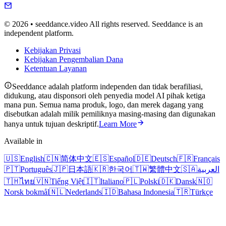
© 2026 • seeddance.video All rights reserved. Seeddance is an
independent platform.
Kebijakan Privasi
Kebijakan Pengembalian Dana
Ketentuan Layanan
Seeddance adalah platform independen dan tidak berafiliasi,
didukung, atau disponsori oleh penyedia model AI pihak ketiga
mana pun. Semua nama produk, logo, dan merek dagang yang
disebutkan adalah milik pemiliknya masing-masing dan digunakan
hanya untuk tujuan deskriptif.
Learn More
Available in
🇺🇸
English
🇨🇳
简体中文
🇪🇸
Español
🇩🇪
Deutsch
🇫🇷
Français
🇵🇹
Português
🇯🇵
日本語
🇰🇷
한국어
🇹🇼
繁體中文
🇸🇦
العربية
🇹🇭
ไทย
🇻🇳
Tiếng Việt
🇮🇹
Italiano
🇵🇱
Polski
🇩🇰
Dansk
🇳🇴
Norsk bokmål
🇳🇱
Nederlands
🇮🇩
Bahasa Indonesia
🇹🇷
Türkçe