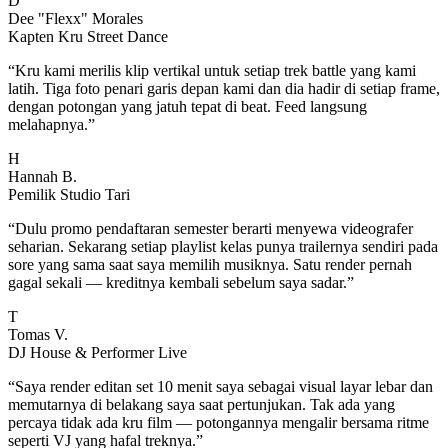
D
Dee "Flexx" Morales
Kapten Kru Street Dance
“
Kru kami merilis klip vertikal untuk setiap trek battle yang kami
latih. Tiga foto penari garis depan kami dan dia hadir di setiap frame,
dengan potongan yang jatuh tepat di beat. Feed langsung
melahapnya.
”
H
Hannah B.
Pemilik Studio Tari
“
Dulu promo pendaftaran semester berarti menyewa videografer
seharian. Sekarang setiap playlist kelas punya trailernya sendiri pada
sore yang sama saat saya memilih musiknya. Satu render pernah
gagal sekali — kreditnya kembali sebelum saya sadar.
”
T
Tomas V.
DJ House & Performer Live
“
Saya render editan set 10 menit saya sebagai visual layar lebar dan
memutarnya di belakang saya saat pertunjukan. Tak ada yang
percaya tidak ada kru film — potongannya mengalir bersama ritme
seperti VJ yang hafal treknya.
”