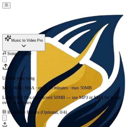
Music to Video Pro
Song / Audio
Upload your song
MP3, WAV, M4A · up to 10 minutes · max
50
MB
Long WAV files can exceed
50
MB — use MP3 or M4A for songs
over ~4 minutes
Reference Images (Optional,
0
/
4
)