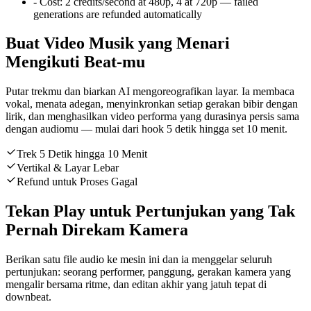
-
Cost:
2 credits/second at 480p, 4 at 720p — failed
generations are refunded automatically
Buat Video Musik yang Menari
Mengikuti Beat-mu
Putar trekmu dan biarkan AI mengoreografikan layar. Ia membaca
vokal, menata adegan, menyinkronkan setiap gerakan bibir dengan
lirik, dan menghasilkan video performa yang durasinya persis sama
dengan audiomu — mulai dari hook 5 detik hingga set 10 menit.
Trek 5 Detik hingga 10 Menit
Vertikal & Layar Lebar
Refund untuk Proses Gagal
Tekan Play untuk Pertunjukan yang Tak
Pernah Direkam Kamera
Berikan satu file audio ke mesin ini dan ia menggelar seluruh
pertunjukan: seorang performer, panggung, gerakan kamera yang
mengalir bersama ritme, dan editan akhir yang jatuh tepat di
downbeat.