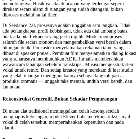
memotongnya. Hasilnya adalah ucapan yang terdengar seperti
direkam secara alami di ruangan yang sudah ditangani, bukan
diproses melalui rantai filter.
Di Seedance 2.0, prosesnya adalah unggahan satu langkah. Tidak
ada penangkapan profil kebisingan, tidak ada dial ambang batas,
tidak ada pita frekuensi yang perlu dipilih. Model memproses
seluruh file secara otonom dan mengembalikan versi bersih dalam
hitungan detik. Podcaster menyelamatkan rekaman tamu yang
dibuat di speaker ponsel. Pembuat film menyelamatkan dialog lokasi
yang seharusnya membutuhkan ADR. Jurnalis membersihkan
wawancara lapangan sebelum transkripsi. Musisi mengekstrak stem
vokal untuk remix. Dan setiap kreator yang merekam di luar studio
yang telah ditangani menggunakannya sebagai langkah pasca-
produksi otomatis — unggah take mentah, unduh versi bersih, dan
lanjutkan.
Rekonstruksi Generatif, Bukan Sekadar Pengurangan
Di mana alat tradisional meninggalkan celah kosong setelah
menghapus kebisingan, model ElevenLabs merekonstruksi sinyal
vokal di celah tersebut, mempertahankan kepenuhan dan nada
alami.