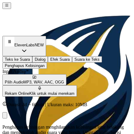
ElevenLabs
NEW
Teks ke Suara
Dialog
Efek Suara
Suara ke Teks
Penghapus Kebisingan
Input Audio *
Pilih Audio
MP3, WAV, AAC, OGG
Rekam Online
Klik untuk mulai merekam
Durasi: 3d ~ 60min | Ukuran maks: 10MB
Penghapus kebisingan menghilangkan kebisingan latar belakang
dan mengekstrak audio suara yang bersih. Unggah audio berisi