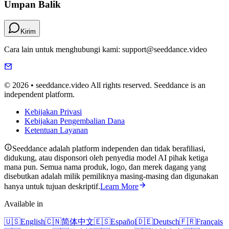
Umpan Balik
Kirim
Cara lain untuk menghubungi kami: support@seeddance.video
© 2026 • seeddance.video All rights reserved. Seeddance is an
independent platform.
Kebijakan Privasi
Kebijakan Pengembalian Dana
Ketentuan Layanan
Seeddance adalah platform independen dan tidak berafiliasi,
didukung, atau disponsori oleh penyedia model AI pihak ketiga
mana pun. Semua nama produk, logo, dan merek dagang yang
disebutkan adalah milik pemiliknya masing-masing dan digunakan
hanya untuk tujuan deskriptif.
Learn More
Available in
🇺🇸
English
🇨🇳
简体中文
🇪🇸
Español
🇩🇪
Deutsch
🇫🇷
Français