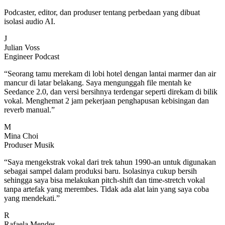
Podcaster, editor, dan produser tentang perbedaan yang dibuat
isolasi audio AI.
J
Julian Voss
Engineer Podcast
“
Seorang tamu merekam di lobi hotel dengan lantai marmer dan air
mancur di latar belakang. Saya mengunggah file mentah ke
Seedance 2.0, dan versi bersihnya terdengar seperti direkam di bilik
vokal. Menghemat 2 jam pekerjaan penghapusan kebisingan dan
reverb manual.
”
M
Mina Choi
Produser Musik
“
Saya mengekstrak vokal dari trek tahun 1990-an untuk digunakan
sebagai sampel dalam produksi baru. Isolasinya cukup bersih
sehingga saya bisa melakukan pitch-shift dan time-stretch vokal
tanpa artefak yang merembes. Tidak ada alat lain yang saya coba
yang mendekati.
”
R
Rafaela Mendes