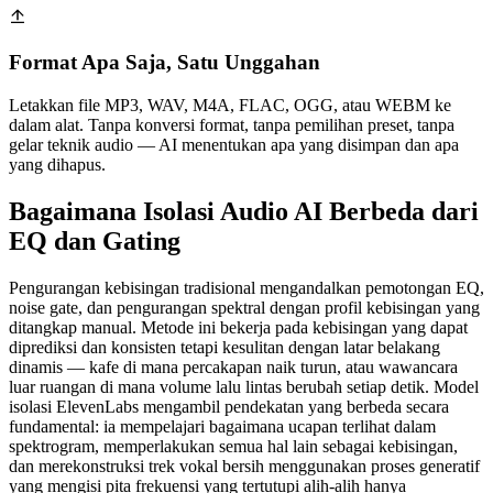
Format Apa Saja, Satu Unggahan
Letakkan file MP3, WAV, M4A, FLAC, OGG, atau WEBM ke
dalam alat. Tanpa konversi format, tanpa pemilihan preset, tanpa
gelar teknik audio — AI menentukan apa yang disimpan dan apa
yang dihapus.
Bagaimana Isolasi Audio AI Berbeda dari
EQ dan Gating
Pengurangan kebisingan tradisional mengandalkan pemotongan EQ,
noise gate, dan pengurangan spektral dengan profil kebisingan yang
ditangkap manual. Metode ini bekerja pada kebisingan yang dapat
diprediksi dan konsisten tetapi kesulitan dengan latar belakang
dinamis — kafe di mana percakapan naik turun, atau wawancara
luar ruangan di mana volume lalu lintas berubah setiap detik. Model
isolasi ElevenLabs mengambil pendekatan yang berbeda secara
fundamental: ia mempelajari bagaimana ucapan terlihat dalam
spektrogram, memperlakukan semua hal lain sebagai kebisingan,
dan merekonstruksi trek vokal bersih menggunakan proses generatif
yang mengisi pita frekuensi yang tertutupi alih-alih hanya