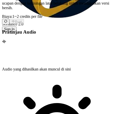
ucapan dengan kebisingan latar belakang untuk mendapatkan versi
bersih.
Biaya:
1~2 credits per file
Buat
Seedance 2.0
Sign In
Pratinjau Audio
Audio yang dihasilkan akan muncul di sini