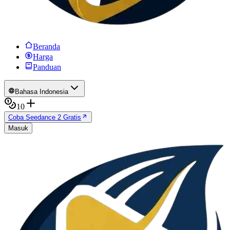
Beranda
Harga
Panduan
Bahasa Indonesia
10
Coba Seedance 2 Gratis
Masuk