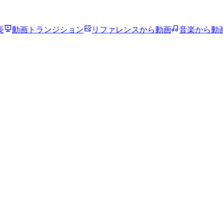
長
動画トランジション
リファレンスから動画
音楽から動