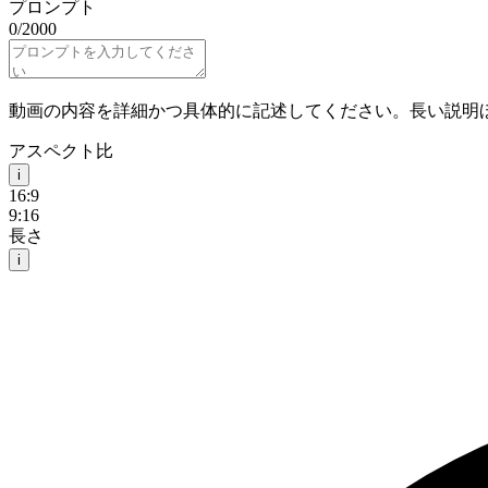
プロンプト
0
/
2000
動画の内容を詳細かつ具体的に記述してください。長い説明
アスペクト比
i
16:9
9:16
長さ
i