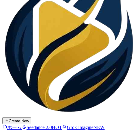
Create New
ホーム
Seedance 2.0
HOT
Grok Imagine
NEW