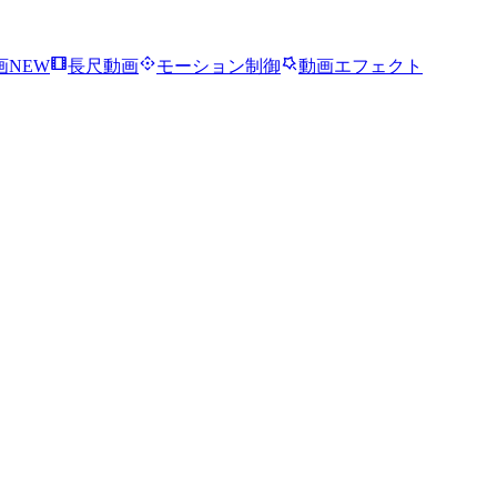
画
NEW
長尺動画
モーション制御
動画エフェクト