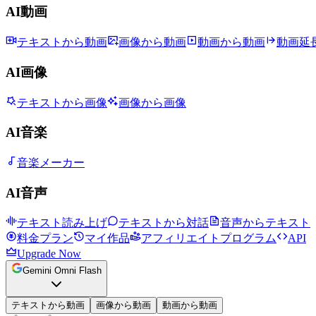
AI動画
テキストから動画
画像から動画
動画から動画
動画延
AI画像
テキストから画像
画像から画像
AI音楽
音楽メーカー
AI音声
テキスト読み上げ
テキストから対話
音声からテキスト
料金プラン
マイ作品
アフィリエイトプログラム
API
Upgrade Now
Gemini Omni Flash
テキストから動画
画像から動画
動画から動画