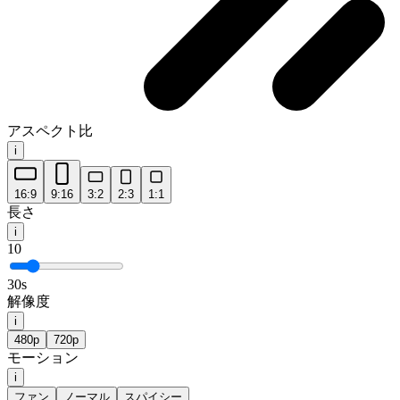
アスペクト比
i
16:9
9:16
3:2
2:3
1:1
長さ
i
10
30s
解像度
i
480p
720p
モーション
i
ファン
ノーマル
スパイシー