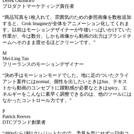
Derek Okonkwo
プロダクトマーケティング責任者
“
商品写真を1枚入れて、雰囲気のための参照画像を数枚追加
すると、Grok Imagineが全体をアニメーション化してくれま
す。以前はモーションデザイナーが午後いっぱいかけていた
作業が、今は数分。しかも画像から動画の出力はブランドチ
ームへそのまま渡せるほどクリーンです。
”
M
Mei-Ling Tan
フリーランスのモーションデザイナー
“
決め手はモーションモードでした。地に足のついたクライ
アント案件にはnormal、個性を出したいときはfun、テキス
トから動画のコンセプトに躍動感が必要なときはspicy。エ
ネルギーをこんなに素早く調整できるのは、他のツールには
なかったコントロール力です。
”
P
Patrick Reeves
DTCブランド創業者
“
480pなら1秒1クレジットなので、予算を気にせず一日中コ