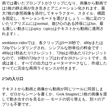
画では書いたプロンプトがクリップになり、画像から動画で
は1枚の静止画が生き生きとアニメーション化されます。最
大7枚の参照画像を添付してキャラクター、スタイル、構図
を固定し、モーションモードを選びましょう — 地に足のつ
いたリアリズムにはnormal、遊び心のある誇張にはfun、最
も激しい動きにはspicy（spicyはテキストから動画に適用さ
れます）。
seeddance.videoでは、各クリップは6〜30秒で、480pまたは
720pでレンダリングされ、シンプルな秒単位の料金です：
480pは1秒あたり1クレジット、720pは1秒あたり2クレジット
なので、10秒の720pクリップはわずか20クレジットです。生
成は速く、すべての出力はウォーターマークなし、作成した
すべてに完全な商用ライセンスが付きます。
2つの入り口
テキストから動画と画像から動画が同じツールに同居しま
す。ゼロからシーンを書くか、Grok Imagineに1枚の画像を渡
して動き出すのを見るか — モードの切り替えも、別々のア
プリも不要です。