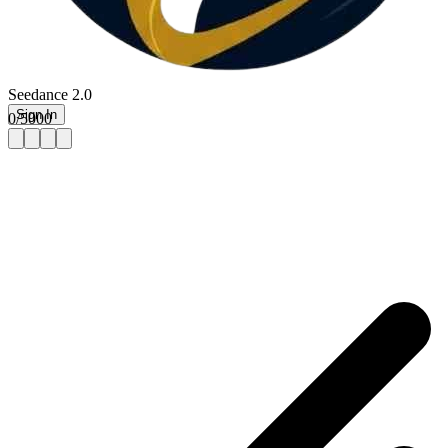
Seedance 2.0
Sign In
0
/
5000