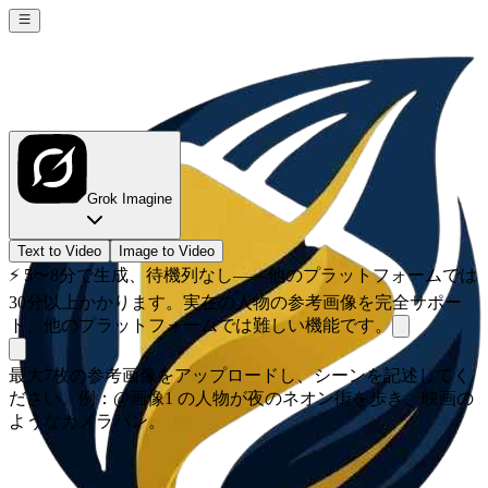
Grok Imagine
Text to Video
Image to Video
⚡
5〜8分で生成、待機列なし——他のプラットフォームでは
30分以上かかります。実在の人物の参考画像を完全サポー
ト、他のプラットフォームでは難しい機能です。
最大7枚の参考画像をアップロードし、シーンを記述してく
ださい。例：@画像1 の人物が夜のネオン街を歩き、映画の
ようなカメラパン。