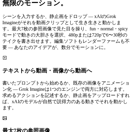
無限のモーション。
シーンを入力するか、静止画をドロップ — xAIのGrok
Imagineがそれを動画クリップとして生き生きと動かしま
す。最大7枚の参照画像で見た目を操り、fun・normal・spicy
モードで動きの大胆さを選択、480pまたは720pで6〜30秒の
テイクを書き出せます。編集ソフトもレンダーファームも不
要 — あなたのアイデアが、数分でモーションに。
テキストから動画・画像から動画へ
書いたプロンプトから始めるか、既存の画像をアニメーショ
ン化 — Grok Imagineは1つのエンジンで両方に対応します。
求めるアクションを記述するか、静止画をアップロードすれ
ば、xAIのモデルが自然で説得力のある動きでそれを動かし
ます。
最大7枚の参照画像