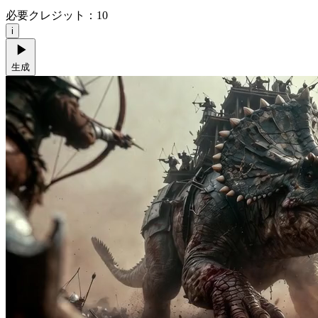
必要クレジット：
10
i
生成