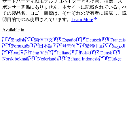
サードパーティAIモデルプロバイダーとも提携、推薦、ス
ポンサー関係にありません。本サイトに記載されているすべ
ての製品名、ロゴ、商標は、それぞれの所有者に帰属し、説
明目的でのみ使用されています。
Learn More
Available in
🇺🇸
English
🇨🇳
简体中文
🇪🇸
Español
🇩🇪
Deutsch
🇫🇷
Français
🇵🇹
Português
🇯🇵
日本語
🇰🇷
한국어
🇹🇼
繁體中文
🇸🇦
العربية
🇹🇭
ไทย
🇻🇳
Tiếng Việt
🇮🇹
Italiano
🇵🇱
Polski
🇩🇰
Dansk
🇳🇴
Norsk bokmål
🇳🇱
Nederlands
🇮🇩
Bahasa Indonesia
🇹🇷
Türkçe