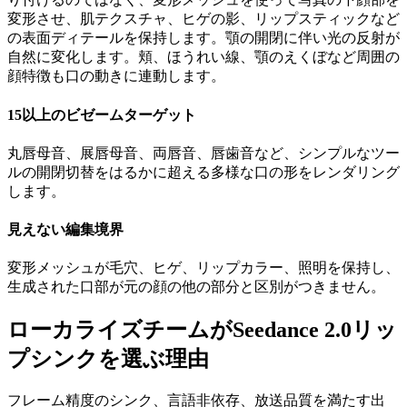
変形させ、肌テクスチャ、ヒゲの影、リップスティックなど
の表面ディテールを保持します。顎の開閉に伴い光の反射が
自然に変化します。頬、ほうれい線、顎のえくぼなど周囲の
顔特徴も口の動きに連動します。
15以上のビゼームターゲット
丸唇母音、展唇母音、両唇音、唇歯音など、シンプルなツー
ルの開閉切替をはるかに超える多様な口の形をレンダリング
します。
見えない編集境界
変形メッシュが毛穴、ヒゲ、リップカラー、照明を保持し、
生成された口部が元の顔の他の部分と区別がつきません。
ローカライズチームがSeedance 2.0リッ
プシンクを選ぶ理由
フレーム精度のシンク、言語非依存、放送品質を満たす出