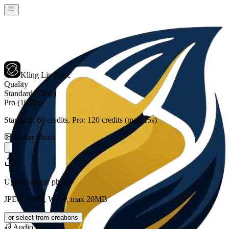
Kling Lip Sync
Quality
Standard (720p)
Pro (1080p)
Standard:
60
credits, Pro:
120
credits (max 15s)
Avatar Photo
Upload avatar photo
JPEG, PNG, WebP, max 20MB
or select from creations
Audio File