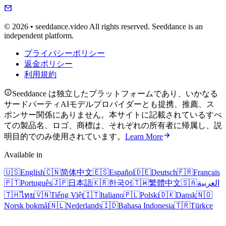
© 2026 • seeddance.video All rights reserved. Seeddance is an
independent platform.
プライバシーポリシー
返金ポリシー
利用規約
Seeddance は独立したプラットフォームであり、いかなる
サードパーティAIモデルプロバイダーとも提携、推薦、ス
ポンサー関係にありません。本サイトに記載されているすべ
ての製品名、ロゴ、商標は、それぞれの所有者に帰属し、説
明目的でのみ使用されています。
Learn More
Available in
🇺🇸
English
🇨🇳
简体中文
🇪🇸
Español
🇩🇪
Deutsch
🇫🇷
Français
🇵🇹
Português
🇯🇵
日本語
🇰🇷
한국어
🇹🇼
繁體中文
🇸🇦
العربية
🇹🇭
ไทย
🇻🇳
Tiếng Việt
🇮🇹
Italiano
🇵🇱
Polski
🇩🇰
Dansk
🇳🇴
Norsk bokmål
🇳🇱
Nederlands
🇮🇩
Bahasa Indonesia
🇹🇷
Türkçe