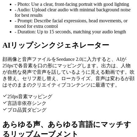
-
Photo:
Use a clear, front-facing portrait with good lighting
-
Audio:
Upload clear audio with minimal background noise
for best results
-
Prompt:
Describe facial expressions, head movements, or
mood for extra control
-
Duration:
Up to 15 seconds, matching your audio length
AIリップシンクジェネレーター
顔画像と音声ファイルをSeedance 2.0に入力すると、AIが
25fpsで各音素を口の形にマッピングします。出力は、人物
が自然な発声で音声を話しているように見える動画です。吹
き替え、セリフ差し替え、ローカライズ、音声は変わるが顔
はそのままのクリエイティブコンテンツに最適です。
25fps音素マッピング
言語非依存シンク
プロ品質ダビング
あらゆる声、あらゆる言語にマッチす
るリップムーブメント