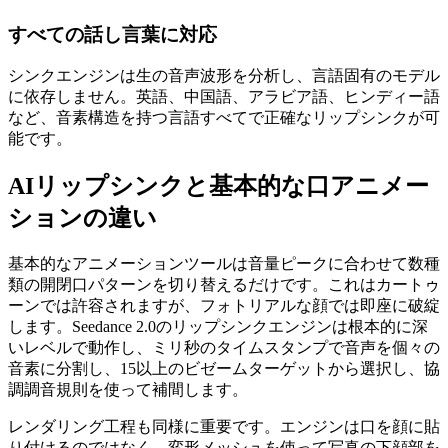
すべての話し言葉に対応
シンクエンジンは生の音声波形を分析し、言語固有のモデル
に依存しません。英語、中国語、アラビア語、ヒンディー語
など、音素構造を持つ言語すべてで正確なリップシンクが可
能です。
AIリップシンクと基本的な口アニメー
ションの違い
基本的なアニメーションツールは音量ピークに合わせて数種
類の開閉口パターンを切り替えるだけです。これはカートゥ
ーンでは許容されますが、フォトリアルな顔では即座に破綻
します。Seedance 2.0のリップシンクエンジンは根本的に深
いレベルで動作し、ミリ秒のタイムスタンプで音声を個々の
音素に分割し、15以上のビゼームターゲットから選択し、協
調調音規則を使って補間します。
レンダリング工程も同様に重要です。エンジンは口を顔に貼
り付けるのではなく、変形メッシュを使って写真の下顔部を