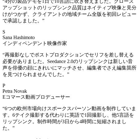
“
4分の製品デモを1日で10言語に吹き替えました。クローズ
アップショットのリップシンク品質はネイティブ映像と見分
けがつかず、クライアントの地域チーム全版を初回レビュー
で承認しました。
”
S
Sana Hashimoto
インディペンデント映像作家
“
再撮影なしでポストプロダクションでセリフを差し替える
必要がありました。Seedance 2.0のリップシンクは新しい音
声を俳優の顔にきれいにマッチさせ、編集者でさえ編集箇所
を見つけられませんでした。
”
P
Petra Novak
Eコマース動画プロデューサー
“
6つの欧州市場向けスポークスパーソン動画を制作していま
す。6テイク撮影する代わりに英語で1回撮影し、他5言語を
リップシンク。制作時間が3日から4時間に短縮されまし
た。
”